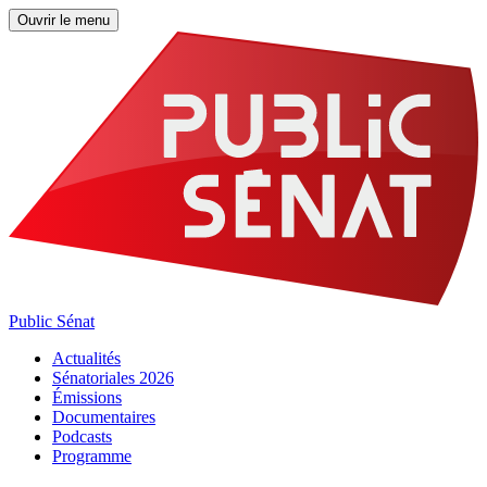
Ouvrir le menu
Public Sénat
Actualités
Sénatoriales 2026
Émissions
Documentaires
Podcasts
Programme