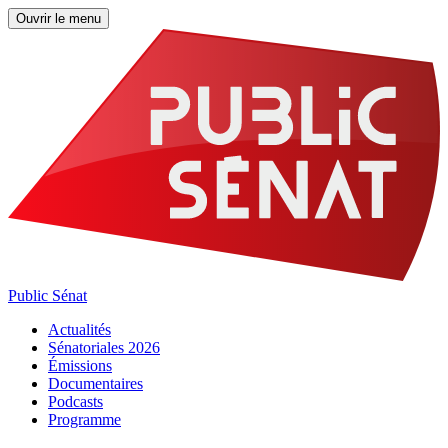
Ouvrir le menu
Public Sénat
Actualités
Sénatoriales 2026
Émissions
Documentaires
Podcasts
Programme