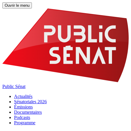
Ouvrir le menu
Public Sénat
Actualités
Sénatoriales 2026
Émissions
Documentaires
Podcasts
Programme