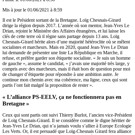
Mis à jour le
01/06/2021 à 8:59
Il est le Président sortant de la Bretagne. Loïg Chesnais-Girard
dirige la région depuis 2017. L’année où son mentor, Jean-Yves Le
Drian, rejoint le Ministère des Affaires étrangères, et lui laisse les
clés de cette terre où il règne sans partage depuis 13 ans. Loïg
Chesnais-Girard hérite alors d’une majorité hétéroclite où se mêlent
socialistes et marcheurs. Mais en 2020, quand Jean-Yves Le Drian
lui demande de présenter une liste La République en Marche, il
refuse, et préfère garder son étiquette socialiste. « Je suis un homme
de gauche », assume le candidat, « j’avais une majorité très large, y
compris avec des marcheurs, mais il était hors de question pour moi
de changer d’étiquette pour répondre à une ambition autre. Je
continue mon chemin avec ma cohérence, ma ligne, ceux qui sont
partis l’ont fait malgré la proposition de rester ».
« L’alliance PS-EELV, ça ne fonctionnera pas en
Bretagne »
Ceux qui sont partis ont suivi Thierry Burlot, l’ancien vice-Président
de Loïg Chesnais-Girard. Il se considère comme le digne héritier de
Jean-Yves Le Drian, qui n’a jamais voulu s’allier à Europe Ecologie
Les Verts. Or, il est persuadé que Loïg-Chesnais Girard fera alliance