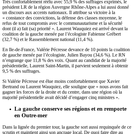
Très confortablement réélu avec 55,9 % des suffrages exprimés, le
président LR de la région Auvergne Rhône-Alpes a lui aussi donné
un discours aux accents nationaux. Il attribue sa victoire à la
« constance des convictions, la défense des classes moyenne, le
refus de tout compromis avec le communautarisme et la sécurité
dont (il a) fait (sa) priorité ». Laurent Wauquiez est arrivé devant la
coalition de la gauche menée par l’écologiste Fabienne Grébert
(32,7 %) et le Rassemblement national (11,4 %).
En Ile-de-France, Valérie Pécresse devance de 10 points la coalition
de gauche menée par l’écologiste, Julien Bayou (34,6 %). Le RN
n’engrange que 11,8 % des voix. Quant au candidat de la majorité
présidentielle, Laurent Saint-Martin, il parvient seulement à obtenir
9,5 % des suffrages.
Si Valérie Pécresse est élue moins confortablement que Xavier
Bertrand ou Laurent Wauquiez, elle souligne que « nous avons fait
gagner les forces de la droite et du centre, dans une région où la
majorité présidentielle avait décidé d’engager cinq ministres ».
La gauche conserve ses régions et en remporte
en Outre-mer
Dans la lignée du premier tour,
la gauche
sort aussi requinquée de ce
scrutin et maintient ainsi son ancrage local. De quoi faire dire au