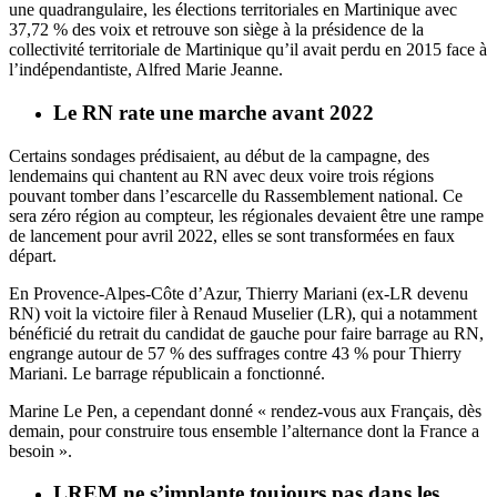
une quadrangulaire, les élections territoriales en Martinique avec
37,72 % des voix et retrouve son siège à la présidence de la
collectivité territoriale de Martinique qu’il avait perdu en 2015 face à
l’indépendantiste, Alfred Marie Jeanne.
Le RN rate une marche avant 2022
Certains sondages prédisaient, au début de la campagne, des
lendemains qui chantent au
RN
avec deux voire trois régions
pouvant tomber dans l’escarcelle du Rassemblement national. Ce
sera zéro région au compteur, les régionales devaient être une rampe
de lancement pour avril 2022, elles se sont transformées en faux
départ.
En Provence-Alpes-Côte d’Azur, Thierry Mariani (ex-LR devenu
RN) voit la victoire filer à
Renaud Muselier
(LR), qui a notamment
bénéficié du retrait du candidat de gauche pour faire barrage au RN,
engrange autour de 57 % des suffrages contre 43 % pour Thierry
Mariani. Le barrage républicain a fonctionné.
Marine Le Pen, a cependant donné « rendez-vous aux Français, dès
demain, pour construire tous ensemble l’alternance dont la France a
besoin ».
LREM ne s’implante toujours pas dans les