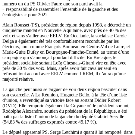
numéro un du PS Olivier Faure que son parti avait la
« responsabilité de rassembler l’ensemble de la gauche et des
écologistes » pour 2022.
Alain Rousset (PS), président de région depuis 1998, a décroché un
cinquième mandat en Nouvelle-Aquitaine, avec près de 40 % des
voix et sans s’allier avec EELV.
En Occitanie, la socialiste Carole
Delga a également été très confortablement reconduite par les
électeurs, tout comme François Bonneau en Centre-Val de Loire, et
Marie-Guite Dufay en Bourgogne-Franche-Comté, au terme d’une
campagne qui s’annonçait pourtant difficile.
En Bretagne, le
président socialiste sortant Loïg Chesnais-Girard vire en tête avec
près de 30 % des voix. Mais, après avoir fait cavalier seul en
refusant tout accord avec EELV comme LREM, il n’aura qu’une
majorité relative.
La gauche peut aussi se targuer de voir deux région basculer dans
son escarcelle. A La Réunion, Huguette Bello, à la tête d’une liste
d’union, a revendiqué sa victoire face au sortant Didier Robert
(DVD). Elle remporte également la Guyane où le président sortant,
Rodolphe Alexandre, soutien du président de la République, a été
battu par la liste d’union de la gauche du député Gabriel Serville
(54,83 % des suffrages exprimés contre 45,17 %).
Le
député apparenté PS, Serge Letchimi a quant à lui remporté, dans