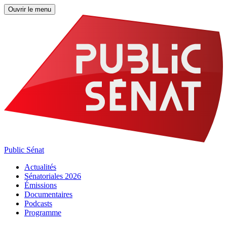
Ouvrir le menu
Public Sénat
Actualités
Sénatoriales 2026
Émissions
Documentaires
Podcasts
Programme