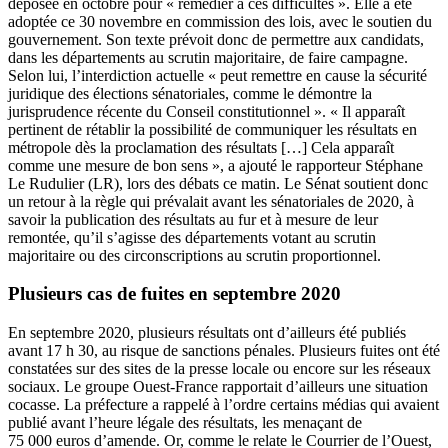
déposée en octobre
pour « remédier à ces difficultés ». Elle a été
adoptée ce 30 novembre en commission des lois, avec le soutien du
gouvernement. Son texte prévoit donc de permettre aux candidats,
dans les départements au scrutin majoritaire, de faire campagne.
Selon lui, l’interdiction actuelle « peut remettre en cause la sécurité
juridique des élections sénatoriales, comme le démontre la
jurisprudence récente du Conseil constitutionnel ».
« Il apparaît
pertinent de rétablir la possibilité de communiquer les résultats en
métropole dès la proclamation des résultats […] Cela apparaît
comme une mesure de bon sens », a ajouté le rapporteur Stéphane
Le Rudulier (LR), lors des débats ce matin. Le Sénat soutient donc
un retour à la règle qui prévalait avant les sénatoriales de 2020, à
savoir la publication des résultats au fur et à mesure de leur
remontée, qu’il s’agisse des départements votant au scrutin
majoritaire ou des circonscriptions au scrutin proportionnel.
Plusieurs cas de fuites en septembre 2020
En septembre 2020, plusieurs résultats ont d’ailleurs été publiés
avant 17 h 30, au risque de sanctions pénales. Plusieurs fuites ont été
constatées sur des sites de la presse locale ou encore sur les réseaux
sociaux. Le groupe Ouest-France rapportait d’ailleurs une situation
cocasse. La préfecture a rappelé à l’ordre certains médias qui avaient
publié avant l’heure légale des résultats, les menaçant de
75 000 euros d’amende. Or,
comme le relate le Courrier de l’Ouest
,