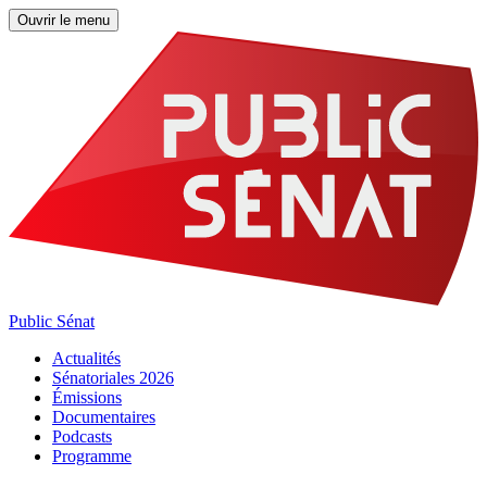
Ouvrir le menu
Public Sénat
Actualités
Sénatoriales 2026
Émissions
Documentaires
Podcasts
Programme