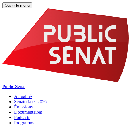
Ouvrir le menu
Public Sénat
Actualités
Sénatoriales 2026
Émissions
Documentaires
Podcasts
Programme