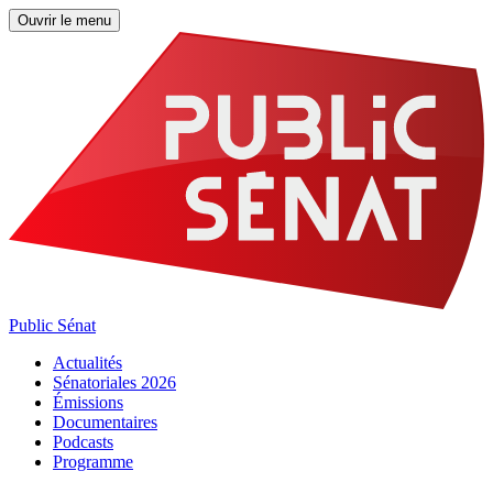
Ouvrir le menu
Public Sénat
Actualités
Sénatoriales 2026
Émissions
Documentaires
Podcasts
Programme