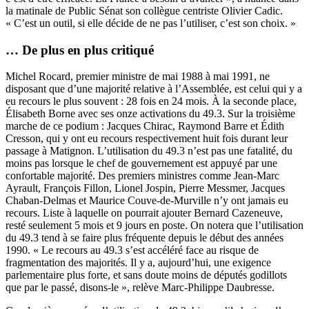
la matinale de Public Sénat son collègue centriste Olivier Cadic.
« C’est un outil, si elle décide de ne pas l’utiliser, c’est son choix. »
… De plus en plus critiqué
Michel Rocard, premier ministre de mai 1988 à mai 1991, ne
disposant que d’une majorité relative à l’Assemblée, est celui qui y a
eu recours le plus souvent : 28 fois en 24 mois. À la seconde place,
Élisabeth Borne avec ses onze activations du 49.3. Sur la troisième
marche de ce podium : Jacques Chirac, Raymond Barre et Édith
Cresson, qui y ont eu recours respectivement huit fois durant leur
passage à Matignon. L’utilisation du 49.3 n’est pas une fatalité, du
moins pas lorsque le chef de gouvernement est appuyé par une
confortable majorité. Des premiers ministres comme Jean-Marc
Ayrault, François Fillon, Lionel Jospin, Pierre Messmer, Jacques
Chaban-Delmas et Maurice Couve-de-Murville n’y ont jamais eu
recours. Liste à laquelle on pourrait ajouter Bernard Cazeneuve,
resté seulement 5 mois et 9 jours en poste. On notera que l’utilisation
du 49.3 tend à se faire plus fréquente depuis le début des années
1990. « Le recours au 49.3 s’est accéléré face au risque de
fragmentation des majorités. Il y a, aujourd’hui, une exigence
parlementaire plus forte, et sans doute moins de députés godillots
que par le passé, disons-le », relève Marc-Philippe Daubresse.