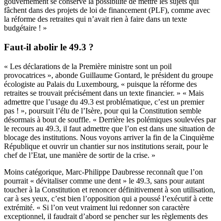
gouvernement se conserve la possibilité de mettre les sujets qui
fâchent dans des projets de loi de financement (PLF), comme avec
la réforme des retraites qui n’avait rien à faire dans un texte
budgétaire ! »
Faut-il abolir le 49.3 ?
« Les déclarations de la Première ministre sont un poil
provocatrices », abonde Guillaume Gontard, le président du groupe
écologiste au Palais du Luxembourg, « puisque la réforme des
retraites se trouvait précisément dans un texte financier. » « Mais
admettre que l’usage du 49.3 est problématique, c’est un premier
pas ! », poursuit l’élu de l’Isère, pour qui la Constitution semble
désormais à bout de souffle. « Derrière les polémiques soulevées par
le recours au 49.3, il faut admettre que l’on est dans une situation de
blocage des institutions. Nous voyons arriver la fin de la Cinquième
République et ouvrir un chantier sur nos institutions serait, pour le
chef de l’Etat, une manière de sortir de la crise. »
Moins catégorique, Marc-Philippe Daubresse reconnaît que l’on
pourrait « dévitaliser comme une dent » le 49.3, sans pour autant
toucher à la Constitution et renoncer définitivement à son utilisation,
car à ses yeux, c’est bien l’opposition qui a poussé l’exécutif à cette
extrémité. « Si l’on veut vraiment lui redonner son caractère
exceptionnel, il faudrait d’abord se pencher sur les règlements des