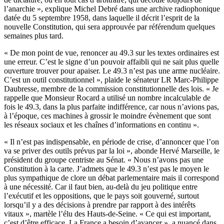
l’anarchie », explique Michel Debré dans
une archive radiophonique
datée du 5 septembre 1958, dans laquelle il décrit l’esprit de la
nouvelle Constitution, qui sera approuvée par référendum quelques
semaines plus tard.
« De mon point de vue, renoncer au 49.3 sur les textes ordinaires est
une erreur. C’est le signe d’un pouvoir affaibli qui ne sait plus quelle
ouverture trouver pour apaiser. Le 49.3 n’est pas une arme nucléaire.
C’est un outil constitutionnel », plaide le sénateur LR Marc-Philippe
Daubresse, membre de la commission constitutionnelle des lois. « Je
rappelle que Monsieur Rocard a utilisé un nombre incalculable de
fois le 49.3, dans la plus parfaite indifférence, car nous n’avions pas,
à l’époque, ces machines à grossir le moindre évènement que sont
les réseaux sociaux et les chaînes d’informations en continu ».
« Il n’est pas indispensable, en période de crise, d’annoncer que l’on
va se priver des outils prévus par la loi », abonde Hervé Marseille, le
président du groupe centriste au Sénat. « Nous n’avons pas une
Constitution à la carte. J’admets que le 49.3 n’est pas le moyen le
plus sympathique de clore un débat parlementaire mais il correspond
à une nécessité. Car il faut bien, au-delà du jeu politique entre
l’exécutif et les oppositions, que le pays soit gouverné, surtout
lorsqu’il y a des décisions à prendre par rapport à des intérêts
vitaux », martèle l’élu des Hauts-de-Seine. « Ce qui est important,
c’est d’être efficace. La France a besoin d’avancer », a nuancé dans