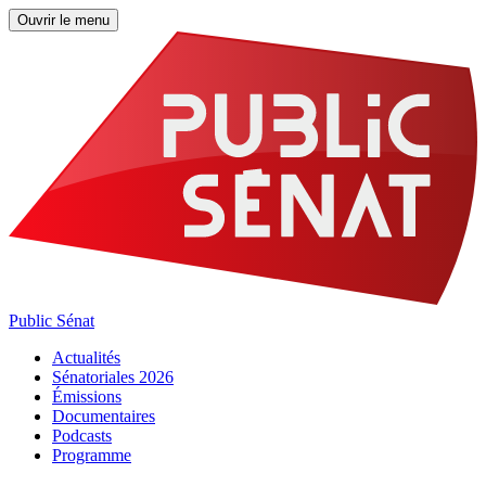
Ouvrir le menu
Public Sénat
Actualités
Sénatoriales 2026
Émissions
Documentaires
Podcasts
Programme