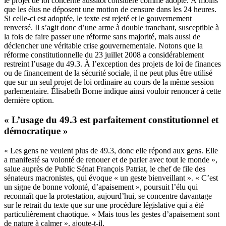
le projet de loi concerné aussitôt considéré comme adopté. À moins
que les élus ne déposent une motion de censure dans les 24 heures.
Si celle-ci est adoptée, le texte est rejeté et le gouvernement
renversé. Il s’agit donc d’une arme à double tranchant, susceptible à
la fois de faire passer une réforme sans majorité, mais aussi de
déclencher une véritable crise gouvernementale. Notons que la
réforme constitutionnelle du 23 juillet 2008 a considérablement
restreint l’usage du 49.3. À l’exception des projets de loi de finances
ou de financement de la sécurité sociale, il ne peut plus être utilisé
que sur un seul projet de loi ordinaire au cours de la même session
parlementaire. Élisabeth Borne indique ainsi vouloir renoncer à cette
dernière option.
« L’usage du 49.3 est parfaitement constitutionnel et
démocratique »
« Les gens ne veulent plus de 49.3, donc elle répond aux gens. Elle
a manifesté sa volonté de renouer et de parler avec tout le monde »,
salue auprès de Public Sénat François Patriat, le chef de file des
sénateurs macronistes, qui évoque « un geste bienveillant ». « C’est
un signe de bonne volonté, d’apaisement », poursuit l’élu qui
reconnaît que la protestation, aujourd’hui, se concentre davantage
sur le retrait du texte que sur
une procédure législative qui a été
particulièrement chaotique
. « Mais tous les gestes d’apaisement sont
de nature à calmer », ajoute-t-il.