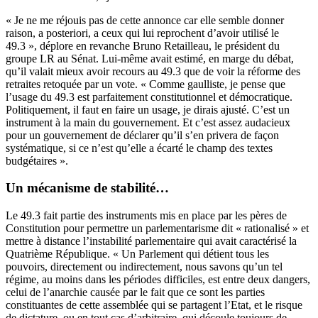
« Je ne me réjouis pas de cette annonce car elle semble donner
raison, a posteriori, a ceux qui lui reprochent d’avoir utilisé le
49.3 », déplore en revanche Bruno Retailleau, le président du
groupe LR au Sénat. Lui-même avait estimé, en marge du débat,
qu’il valait mieux avoir recours au 49.3 que de voir la réforme des
retraites retoquée par un vote
. « Comme gaulliste, je pense que
l’usage du 49.3 est parfaitement constitutionnel et démocratique.
Politiquement, il faut en faire un usage, je dirais ajusté. C’est un
instrument à la main du gouvernement. Et c’est assez audacieux
pour un gouvernement de déclarer qu’il s’en privera de façon
systématique, si ce n’est qu’elle a écarté le champ des textes
budgétaires ».
Un mécanisme de stabilité…
Le 49.3 fait partie des instruments mis en place par les pères de
Constitution pour permettre un parlementarisme dit « rationalisé » et
mettre à distance l’instabilité parlementaire qui avait caractérisé la
Quatrième République. « Un Parlement qui détient tous les
pouvoirs, directement ou indirectement, nous savons qu’un tel
régime, au moins dans les périodes difficiles, est entre deux dangers,
celui de l’anarchie causée par le fait que ce sont les parties
constituantes de cette assemblée qui se partagent l’Etat, et le risque
de dictature, ou en tout cas d’arbitraire, qui découle toujours de