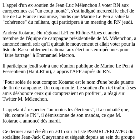
L'appel d'un ex-soutien de Jean-Luc Mélenchon à voter RN aux
européennes est "un coup monté", s'est indigné mercredi le chef de
file de La France insoumise, tandis que Marine Le Pen a salué la
"cohérence" du militant, qui participera à un meeting du RN jeudi.
Andréa Kotarac, élu régional LFI en Rhône-Alpes et ancien
membre de l'équipe de campagne présidentielle de M. Mélenchon, a
annoncé mardi soir qu'il quittait le mouvement et allait voter pour la
liste du Rassemblement national aux élections européennes pour
"faire barrage" à Emmanuel Macron.
Il participera jeudi soir à une réunion publique de Marine Le Pen à
Fessenheim (Haut-Rhin), a appris l'AFP auprès du RN.
"Pour solde de tout compte: Kotarac est le nom d'une boule puante
de fin de campagne. Un coup monté. Le soutien d'un tel traître à ses
amis déshonore ceux qui compteraient en profiter", a réagi sur
Twitter M. Mélenchon.
L'appelant à respecter "au moins les électeurs", il a souhaité que,
"élu contre le FN", il démissionne de son mandat, ce que M.
Kotarac a annoncé dès mardi.
Ce dernier avait été élu en 2015 sur la liste PS/MRC/EELV/PG du
socialiste Jean-Jack Queyranne et siégeait depuis au sein du groupe