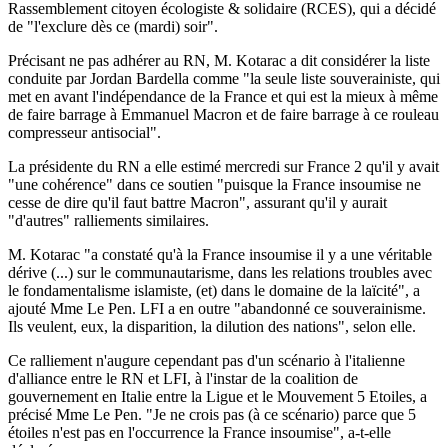
Rassemblement citoyen écologiste & solidaire (RCES), qui a décidé
de "l'exclure dès ce (mardi) soir".
Précisant ne pas adhérer au RN, M. Kotarac a dit considérer la liste
conduite par Jordan Bardella comme "la seule liste souverainiste, qui
met en avant l'indépendance de la France et qui est la mieux à même
de faire barrage à Emmanuel Macron et de faire barrage à ce rouleau
compresseur antisocial".
La présidente du RN a elle estimé mercredi sur France 2 qu'il y avait
"une cohérence" dans ce soutien "puisque la France insoumise ne
cesse de dire qu'il faut battre Macron", assurant qu'il y aurait
"d'autres" ralliements similaires.
M. Kotarac "a constaté qu'à la France insoumise il y a une véritable
dérive (...) sur le communautarisme, dans les relations troubles avec
le fondamentalisme islamiste, (et) dans le domaine de la laïcité", a
ajouté Mme Le Pen. LFI a en outre "abandonné ce souverainisme.
Ils veulent, eux, la disparition, la dilution des nations", selon elle.
Ce ralliement n'augure cependant pas d'un scénario à l'italienne
d'alliance entre le RN et LFI, à l'instar de la coalition de
gouvernement en Italie entre la Ligue et le Mouvement 5 Etoiles, a
précisé Mme Le Pen. "Je ne crois pas (à ce scénario) parce que 5
étoiles n'est pas en l'occurrence la France insoumise", a-t-elle