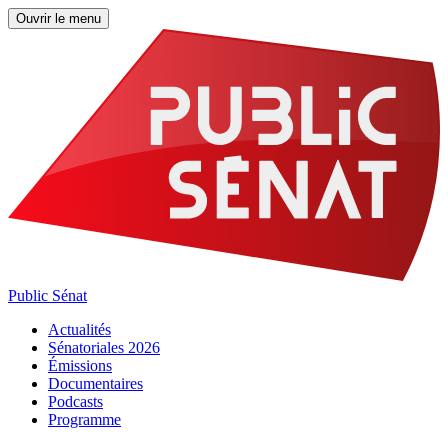
Ouvrir le menu
Public Sénat
Actualités
Sénatoriales 2026
Émissions
Documentaires
Podcasts
Programme