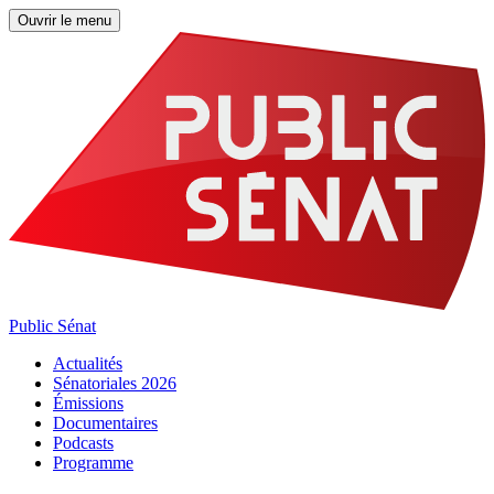
Ouvrir le menu
Public Sénat
Actualités
Sénatoriales 2026
Émissions
Documentaires
Podcasts
Programme