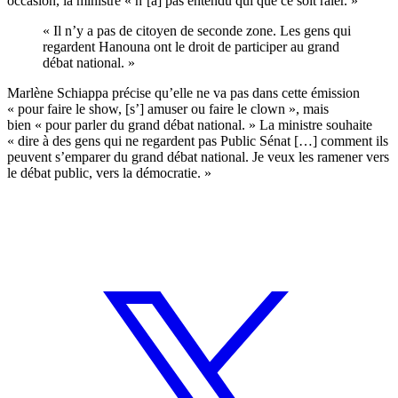
occasion, la ministre « n’[a] pas entendu qui que ce soit râler. »
« Il n’y a pas de citoyen de seconde zone. Les gens qui
regardent Hanouna ont le droit de participer au grand
débat national. »
Marlène Schiappa précise qu’elle ne va pas dans cette émission
« pour faire le show, [s’] amuser ou faire le clown », mais
bien « pour parler du grand débat national. » La ministre souhaite
« dire à des gens qui ne regardent pas Public Sénat […] comment ils
peuvent s’emparer du grand débat national. Je veux les ramener vers
le débat public, vers la démocratie. »