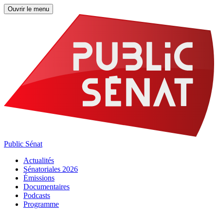
Ouvrir le menu
Public Sénat
Actualités
Sénatoriales 2026
Émissions
Documentaires
Podcasts
Programme