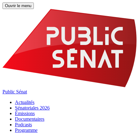
Ouvrir le menu
Public Sénat
Actualités
Sénatoriales 2026
Émissions
Documentaires
Podcasts
Programme