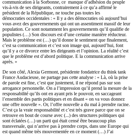
communication à la Sorbonne, ce manque d’adhésion du peuple
vis-à-vis de ses dirigeants, contrairement à ce qu’a affirmé le
président de la République, ne touche pas toutes les
démocraties occidentales : « Il y a des démocraties où aujourd’hui
vous avez des gouvernements qui ont un assentiment massif de leur
population. Ce sont notamment les gouvernements qu’il qualifie de
populistes (…) Son discours est d’une certaine manière réducteur.
Mais le problème est (…) qu’il donne le sentiment que finalement,
c’est sa communication et c’est son image qui, aujourd’hui, font
qu’il y a ce divorce entre les dirigeants et l’opinion. La réalité c’est
que le problème est d’abord politique. E la communication arrive
après. »
De son côté, Alexia Germont, présidente fondatrice du think tank
France Audacieuse, ne partage pas cette analyse : « Là, où la prise
de parole est fine, c’est que justement, il ne répond pas sur son
arrogance personnelle. On a l’impression qu’il prend la mesure de la
responsabilité qu’ils ont en ayant pris le pouvoir, en saccageant
l’ensemble des partis politiques et en disant « on va vous donnez
une offre nouvelle ». Or, l’offre nouvelle a du mal à prendre racine.
C’est ça la vraie responsabilité et c’est très grave parce que on se
retrouve en bout de course avec (...) des structures politiques qui
sont éclatées (…) un parti qui était censé être beaucoup plus
transversale, qui n’arrive pas à prendre corps, dans une Europe qui
est quand même très mouvementée en ce moment (…) J’ai