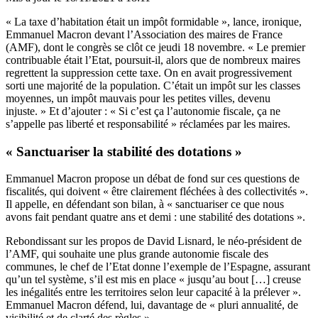
« La taxe d’habitation était un impôt formidable », lance, ironique,
Emmanuel Macron devant l’Association des maires de France
(AMF), dont le congrès se clôt ce jeudi 18 novembre. « Le premier
contribuable était l’Etat, poursuit-il, alors que de nombreux maires
regrettent la suppression cette taxe. On en avait progressivement
sorti une majorité de la population. C’était un impôt sur les classes
moyennes, un impôt mauvais pour les petites villes, devenu
injuste. » Et d’ajouter : « Si c’est ça l’autonomie fiscale, ça ne
s’appelle pas liberté et responsabilité » réclamées par les maires.
« Sanctuariser la stabilité des dotations »
Emmanuel Macron propose un débat de fond sur ces questions de
fiscalités, qui doivent « être clairement fléchées à des collectivités ».
Il appelle, en défendant son bilan, à « sanctuariser ce que nous
avons fait pendant quatre ans et demi : une stabilité des dotations ».
Rebondissant sur les propos de David Lisnard, le néo-président de
l’AMF, qui souhaite une plus grande autonomie fiscale des
communes, le chef de l’Etat donne l’exemple de l’Espagne, assurant
qu’un tel système, s’il est mis en place « jusqu’au bout […] creuse
les inégalités entre les territoires selon leur capacité à la prélever ».
Emmanuel Macron défend, lui, davantage de « pluri annualité, de
visibilité et de clarté des règles ».