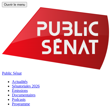
Ouvrir le menu
Public Sénat
Actualités
Sénatoriales 2026
Émissions
Documentaires
Podcasts
Programme