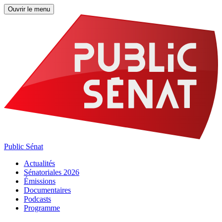
Ouvrir le menu
Public Sénat
Actualités
Sénatoriales 2026
Émissions
Documentaires
Podcasts
Programme