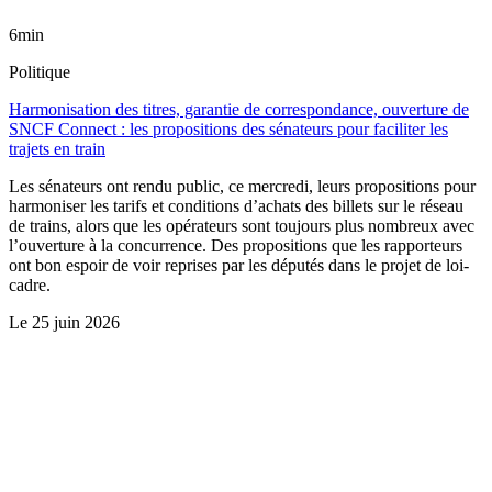
6min
Politique
Harmonisation des titres, garantie de correspondance, ouverture de
SNCF Connect : les propositions des sénateurs pour faciliter les
trajets en train
Les sénateurs ont rendu public, ce mercredi, leurs propositions pour
harmoniser les tarifs et conditions d’achats des billets sur le réseau
de trains, alors que les opérateurs sont toujours plus nombreux avec
l’ouverture à la concurrence. Des propositions que les rapporteurs
ont bon espoir de voir reprises par les députés dans le projet de loi-
cadre.
Le
25 juin 2026