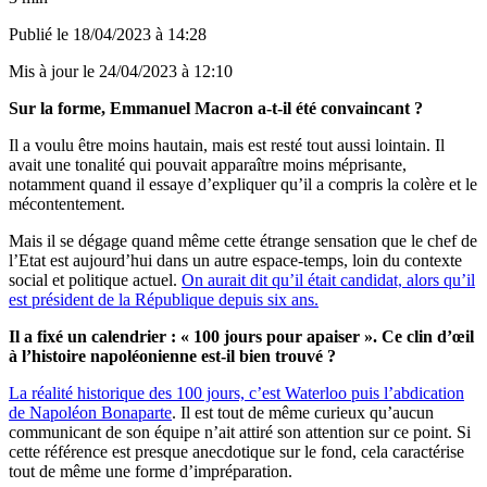
Publié le
18/04/2023 à 14:28
Mis à jour le
24/04/2023 à 12:10
Sur la forme, Emmanuel Macron a-t-il été convaincant ?
Il a voulu être moins hautain, mais est resté tout aussi lointain. Il
avait une tonalité qui pouvait apparaître moins méprisante,
notamment quand il essaye d’expliquer qu’il a compris la colère et le
mécontentement.
Mais il se dégage quand même cette étrange sensation que le chef de
l’Etat est aujourd’hui dans un autre espace-temps, loin du contexte
social et politique actuel.
On aurait dit qu’il était candidat, alors qu’il
est président de la République depuis six ans.
Il a fixé un calendrier : « 100 jours pour apaiser ». Ce clin d’œil
à l’histoire napoléonienne est-il bien trouvé ?
La réalité historique des 100 jours, c’est Waterloo puis l’abdication
de Napoléon Bonaparte
. Il est tout de même curieux qu’aucun
communicant de son équipe n’ait attiré son attention sur ce point. Si
cette référence est presque anecdotique sur le fond, cela caractérise
tout de même une forme d’impréparation.