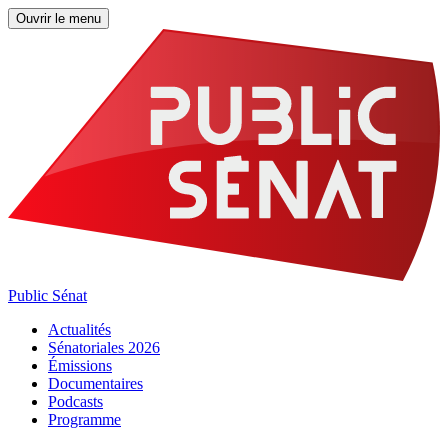
Ouvrir le menu
Public Sénat
Actualités
Sénatoriales 2026
Émissions
Documentaires
Podcasts
Programme