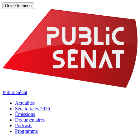
Ouvrir le menu
Public Sénat
Actualités
Sénatoriales 2026
Émissions
Documentaires
Podcasts
Programme