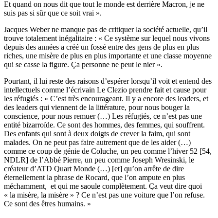
Et quand on nous dit que tout le monde est derrière Macron, je ne
suis pas si sûr que ce soit vrai ».
Jacques Weber ne manque pas de critiquer la société actuelle, qu’il
trouve totalement inégalitaire : « Ce système sur lequel nous vivons
depuis des années a créé un fossé entre des gens de plus en plus
riches, une misère de plus en plus importante et une classe moyenne
qui se casse la figure. Ça personne ne peut le nier ».
Pourtant, il lui reste des raisons d’espérer lorsqu’il voit et entend des
intellectuels comme l’écrivain Le Clezio prendre fait et cause pour
les réfugiés : « C’est très encourageant. Il y a encore des leaders, et
des leaders qui viennent de la littérature, pour nous bouger la
conscience, pour nous remuer (…) Les réfugiés, ce n’est pas une
entité bizarroïde. Ce sont des hommes, des femmes, qui souffrent.
Des enfants qui sont à deux doigts de crever la faim, qui sont
malades. On ne peut pas faire autrement que de les aider (…)
comme ce coup de génie de Coluche, un peu comme l’hiver 52 [54,
NDLR] de l’Abbé Pierre, un peu comme Joseph Wresinski, le
créateur d’ATD Quart Monde (…) [et] qu’on arrête de dire
éternellement la phrase de Rocard, que l’on ampute en plus
méchamment, et qui me saoule complètement. Ça veut dire quoi
« la misère, la misère » ? Ce n’est pas une voiture que l’on refuse.
Ce sont des êtres humains. »