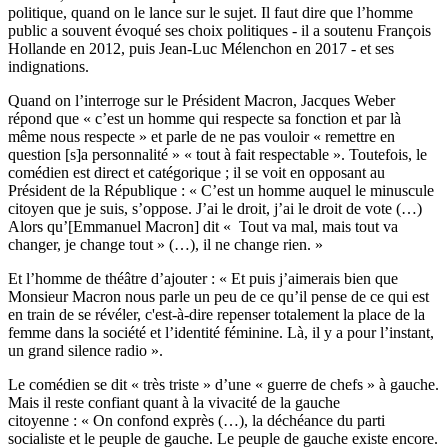
politique, quand on le lance sur le sujet. Il faut dire que l’homme
public a souvent évoqué ses choix politiques - il a soutenu François
Hollande en 2012, puis Jean-Luc Mélenchon en 2017 - et ses
indignations.
Quand on l’interroge sur le Président Macron, Jacques Weber
répond que « c’est un homme qui respecte sa fonction et par là
même nous respecte » et parle de ne pas vouloir « remettre en
question [s]a personnalité » « tout à fait respectable ». Toutefois, le
comédien est direct et catégorique ; il se voit en opposant au
Président de la République : « C’est un homme auquel le minuscule
citoyen que je suis, s’oppose. J’ai le droit, j’ai le droit de vote (…)
Alors qu’[Emmanuel Macron] dit « Tout va mal, mais tout va
changer, je change tout » (…), il ne change rien. »
Et l’homme de théâtre d’ajouter : « Et puis j’aimerais bien que
Monsieur Macron nous parle un peu de ce qu’il pense de ce qui est
en train de se révéler, c'est-à-dire repenser totalement la place de la
femme dans la société et l’identité féminine. Là, il y a pour l’instant,
un grand silence radio ».
Le comédien se dit « très triste » d’une « guerre de chefs » à gauche.
Mais il reste confiant quant à la vivacité de la gauche
citoyenne : « On confond exprès (…), la déchéance du parti
socialiste et le peuple de gauche. Le peuple de gauche existe encore.