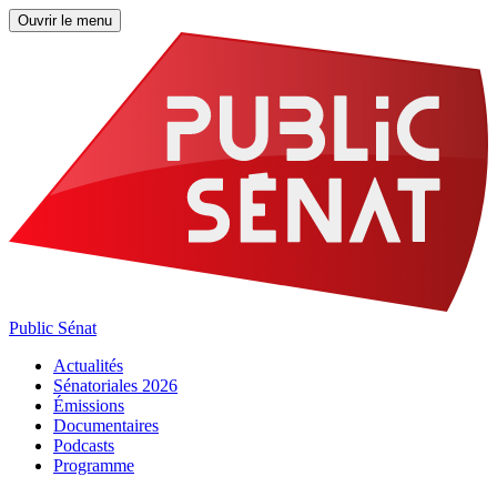
Ouvrir le menu
Public Sénat
Actualités
Sénatoriales 2026
Émissions
Documentaires
Podcasts
Programme