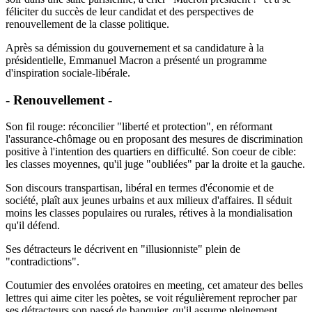
féliciter du succès de leur candidat et des perspectives de
renouvellement de la classe politique.
Après sa démission du gouvernement et sa candidature à la
présidentielle, Emmanuel Macron a présenté un programme
d'inspiration sociale-libérale.
- Renouvellement -
Son fil rouge: réconcilier "liberté et protection", en réformant
l'assurance-chômage ou en proposant des mesures de discrimination
positive à l'intention des quartiers en difficulté. Son coeur de cible:
les classes moyennes, qu'il juge "oubliées" par la droite et la gauche.
Son discours transpartisan, libéral en termes d'économie et de
société, plaît aux jeunes urbains et aux milieux d'affaires. Il séduit
moins les classes populaires ou rurales, rétives à la mondialisation
qu'il défend.
Ses détracteurs le décrivent en "illusionniste" plein de
"contradictions".
Coutumier des envolées oratoires en meeting, cet amateur des belles
lettres qui aime citer les poètes, se voit régulièrement reprocher par
ses détracteurs son passé de banquier, qu'il assume pleinement.