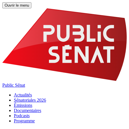
Ouvrir le menu
Public Sénat
Actualités
Sénatoriales 2026
Émissions
Documentaires
Podcasts
Programme