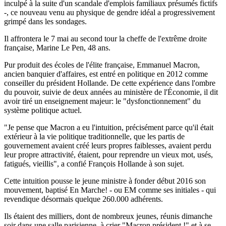
inculpé à la suite d'un scandale d'emplois familiaux présumés fictifs
-, ce nouveau venu au physique de gendre idéal a progressivement
grimpé dans les sondages.
Il affrontera le 7 mai au second tour la cheffe de l'extrême droite
française, Marine Le Pen, 48 ans.
Pur produit des écoles de l'élite française, Emmanuel Macron,
ancien banquier d'affaires, est entré en politique en 2012 comme
conseiller du président Hollande. De cette expérience dans l'ombre
du pouvoir, suivie de deux années au ministère de l'Économie, il dit
avoir tiré un enseignement majeur: le "dysfonctionnement" du
système politique actuel.
"Je pense que Macron a eu l'intuition, précisément parce qu'il était
extérieur à la vie politique traditionnelle, que les partis de
gouvernement avaient créé leurs propres faiblesses, avaient perdu
leur propre attractivité, étaient, pour reprendre un vieux mot, usés,
fatigués, vieillis", a confié François Hollande à son sujet.
Cette intuition pousse le jeune ministre à fonder début 2016 son
mouvement, baptisé En Marche! - ou EM comme ses initiales - qui
revendique désormais quelque 260.000 adhérents.
Ils étaient des milliers, dont de nombreux jeunes, réunis dimanche
soir dans une salle parisienne, à crier "Macron président !" et à se