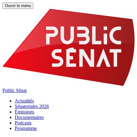
Ouvrir le menu
Public Sénat
Actualités
Sénatoriales 2026
Émissions
Documentaires
Podcasts
Programme