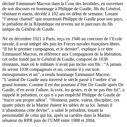
déclaré Emmanuel Macron dans la Cour des Invalides, en ouverture
de son discours en hommage à Philippe de Gaulle, fils du Général,
résistant et marin, décédé à 102 ans en début de semaine. Louant
“l’amour charnel” que nourrissait Philippe de Gaulle pour son pays,
le président de la République est revenu sur le parcours du fils
unique du Général de Gaulle.
Né en décembre 1921 à Paris, reçu en 1940 au concours de l’Ecole
navale, il avait intégré dès juin les Forces navales françaises libres.
“Il fut le premier compagnon, et le dernier”, explique à ce titre
Emmanuel Macron, en référence aux Compagnons de la libération,
cet ordre fondé par le Général de Gaulle, composé de 1038
résistants, mais où le militaire n’avait pas inclus son fils : “A jamais
ils seront 1038 compagnons et un, comme il y eut trois
mousquetaires et un”, a rendu hommage Emmanuel Macron.
“L’amiral De Gaulle aura traversé le siècle passé à l’ombre d’un
grand homme. Comme il est dur pourtant d’être De Gaulle après De
Gaulle, d’en avoir l’allure, la voix, les gestes, et de ne pas être lui”, a
rappelé le président, ce qui n’a pas empêché Philippe de Gaulle de
“tracer son propre sillon”. “Honneur, patrie, valeur, discipline, ces
quatre piliers de la Marine étaient les tables de sa loi. Jamais il
n’abandonna cette devise”, a salué le président, louant la
personnalité de celui qui fut, après sa carrière dans la Marine,
sénateur du RPR puis de l’UMP entre 1988 et 2004.