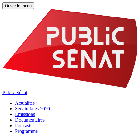
Ouvrir le menu
Public Sénat
Actualités
Sénatoriales 2026
Émissions
Documentaires
Podcasts
Programme