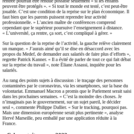
rentrée pourrait être rendue possible seulement « si les enfants
peuvent être protégés ». « Si tout le monde est testé, c’est peut-être
jouable. C’est une condition de la reprise sur le plan économique. Il
faut bien que les parents puissent reprendre leur activité
professionnelle. » L’ancien maître de conférences comprend
cependant que le supérieur poursuive l’enseignement à distance.
« L’université, ça rentre, ça sort, c’est compliqué à gérer. »
Sur la question de la reprise de l’activité, la gauche relève clairement
un manque. « J’aurais aimé qu’il se dise en désaccord avec les
propos du Medef, de demander aux salariés de faire plus d’efforts »,
regrette Patrick Kanner. « Il a évité de parler de tout ce qui fait débat
sur la reprise du travail », note Éliane Assassi, inquiète pour les
salariés.
Au rang des points sujets à discussion : le traçage des personnes
contaminées par le coronavirus, via les smartphones, sur la base du
volontariat. Emmanuel Macron a promis que le Parlement serait saisi
dans les prochaines semaines. « C’est la moindre des choses. Je
n’imaginais pas le gouvernement, sur un sujet pareil, le décider
seul », commente Philippe Dallier. « Sur le tracking, pourquoi pas.
Mais une dimension européenne serait plus pertinente », analyse
Hervé Marseille, peu emballé par une application réduite à la
France.