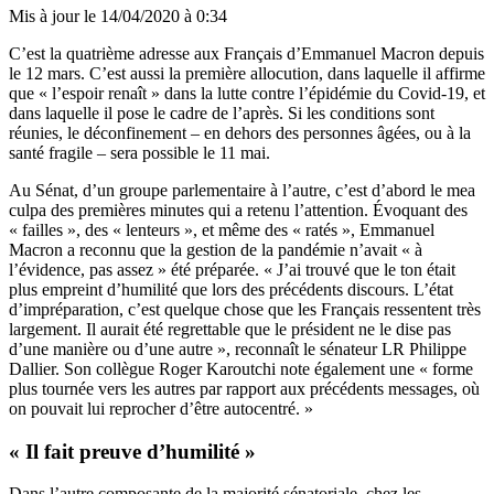
Mis à jour le
14/04/2020 à 0:34
C’est la quatrième adresse aux Français d’Emmanuel Macron depuis
le 12 mars. C’est aussi la première allocution, dans laquelle il affirme
que « l’espoir renaît » dans la lutte contre l’épidémie du Covid-19, et
dans laquelle il pose le cadre de l’après. Si les conditions sont
réunies, le déconfinement – en dehors des personnes âgées, ou à la
santé fragile –
sera possible le 11 mai
.
Au Sénat, d’un groupe parlementaire à l’autre, c’est d’abord le mea
culpa des premières minutes qui a retenu l’attention. Évoquant des
« failles », des « lenteurs », et même des « ratés », Emmanuel
Macron a reconnu que la gestion de la pandémie n’avait « à
l’évidence, pas assez » été préparée. « J’ai trouvé que le ton était
plus empreint d’humilité que lors des précédents discours. L’état
d’impréparation, c’est quelque chose que les Français ressentent très
largement. Il aurait été regrettable que le président ne le dise pas
d’une manière ou d’une autre », reconnaît le sénateur LR Philippe
Dallier. Son collègue Roger Karoutchi note également une « forme
plus tournée vers les autres par rapport aux précédents messages, où
on pouvait lui reprocher d’être autocentré. »
« Il fait preuve d’humilité »
Dans l’autre composante de la majorité sénatoriale, chez les