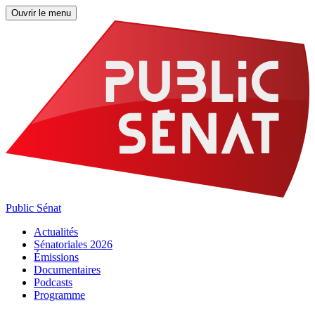
Ouvrir le menu
Public Sénat
Actualités
Sénatoriales 2026
Émissions
Documentaires
Podcasts
Programme