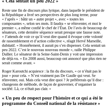
« Cela sentait un peu 2022 »
Reste une fin de discours plus lyrique, dans laquelle le président de
la République a livré ses perspectives de plus long terme, pour
« l’après » : bâtir un « autre projet », avec « toutes les
composantes », selon ses mots. Il faudra « se réinventer, et moi le
premier », a même confié le chef de l’État. De l’avis de beaucoup de
sénateurs, cette dernière séquence serait presque une fausse note.
« J’attends de voir ce qu’il veut dire quand il évoque cette volonté
de rassemblement et d’action collective », réagit Hervé Marseille,
dubitatif. « Honnêtement, il aurait pu s’en dispenser. Cela sentait un
peu 2022. C’est le nouveau nouveau monde », raille Philippe
Dallier. Le sénateur de la Seine-Saint-Denis y voit une impression
de déjà-vu. « En 2008 aussi, beaucoup ont annoncé que plus rien ne
serait comme avant. »
Roger Karoutchi acquiesce : la fin du discours, « ce n’était pas le
jour » pour cela. « N’est vraiment pas De Gaulle qui veut. Se
réinventer, oui. Mais cela veut dire quoi ? Je préférerais qu’il dise :
changeons de méthode, de façon de gouverner, d’organiser la
société. Là, ce n'était pas clair. »
« Un peu de respect pour l’histoire et ce qui a été le
programme du Conseil national de la résistance »