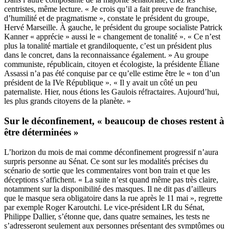
centristes, même lecture. « Je crois qu’il a fait preuve de franchise,
d’humilité et de pragmatisme », constate le président du groupe,
Hervé Marseille. À gauche, le président du groupe socialiste Patrick
Kanner « apprécie » aussi le « changement de tonalité ». « Ce n’est
plus la tonalité martiale et grandiloquente, c’est un président plus
dans le concret, dans la reconnaissance également. » Au groupe
communiste, républicain, citoyen et écologiste, la présidente Éliane
Assassi n’a pas été conquise par ce qu’elle estime être le « ton d’un
président de la IVe République ». « Il y avait un côté un peu
paternaliste. Hier, nous étions les Gaulois réfractaires. Aujourd’hui,
les plus grands citoyens de la planète. »
Sur le déconfinement, « beaucoup de choses restent à
être déterminées »
L’horizon du mois de mai comme déconfinement progressif n’aura
surpris personne au Sénat. Ce sont sur les modalités précises du
scénario de sortie que les commentaires vont bon train et que les
déceptions s’affichent. « La suite n’est quand même pas très claire,
notamment sur la disponibilité des masques. Il ne dit pas d’ailleurs
que le masque sera obligatoire dans la rue après le 11 mai », regrette
par exemple Roger Karoutchi. Le vice-président LR du Sénat,
Philippe Dallier, s’étonne que, dans quatre semaines, les tests ne
s’adresseront seulement aux personnes présentant des symptômes ou