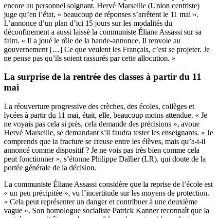
encore au personnel soignant. Hervé Marseille (Union centriste)
juge qu’en l’état, « beaucoup de réponses s’arrêtent le 11 mai ».
L’annonce d’un plan d’ici 15 jours sur les modalités du
déconfinement a aussi laissé la communiste Éliane Assassi sur sa
faim. « Il a joué le rôle de la bande-annonce. Il renvoie au
gouvernement […] Ce que veulent les Français, c’est se projeter. Je
ne pense pas qu’ils soient rassurés par cette allocution. »
La surprise de la rentrée des classes à partir du 11
mai
La réouverture progressive des crèches, des écoles, collèges et
lycées à partir du 11 mai, était, elle, beaucoup moins attendue. « Je
ne voyais pas cela si près, cela demande des précisions », avoue
Hervé Marseille, se demandant s’il faudra tester les enseignants. « Je
comprends que la fracture se creuse entre les élèves, mais qu’a-t-il
annoncé comme dispositif ? Je ne vois pas très bien comme cela
peut fonctionner », s’étonne Philippe Dallier (LR), qui doute de la
portée générale de la décision.
La communiste Éliane Assassi considère que la reprise de l’école est
« un peu précipitée », vu l’incertitude sur les moyens de protection.
« Cela peut représenter un danger et contribuer à une deuxième
vague ». Son homologue socialiste Patrick Kanner reconnaît que la