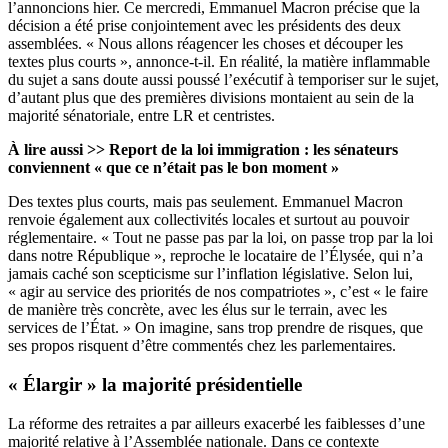
l’annoncions hier
. Ce mercredi, Emmanuel Macron précise que la
décision a été prise conjointement avec les présidents des deux
assemblées. « Nous allons réagencer les choses et découper les
textes plus courts », annonce-t-il. En réalité, la matière inflammable
du sujet a sans doute aussi poussé l’exécutif à temporiser sur le sujet,
d’autant plus que des
premières divisions montaient au sein de la
majorité sénatoriale
, entre LR et centristes.
À lire aussi >>
Report de la loi immigration : les sénateurs
conviennent « que ce n’était pas le bon moment »
Des textes plus courts, mais pas seulement. Emmanuel Macron
renvoie également aux collectivités locales et surtout au pouvoir
réglementaire. « Tout ne passe pas par la loi, on passe trop par la loi
dans notre République », reproche le locataire de l’Élysée,
qui n’a
jamais caché son scepticisme sur l’inflation législative
. Selon lui,
« agir au service des priorités de nos compatriotes », c’est « le faire
de manière très concrète, avec les élus sur le terrain, avec les
services de l’État. » On imagine, sans trop prendre de risques, que
ses propos risquent d’être commentés chez les parlementaires.
« Élargir » la majorité présidentielle
La réforme des retraites a par ailleurs exacerbé les faiblesses d’une
majorité relative à l’Assemblée nationale. Dans ce contexte