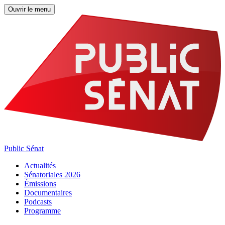
Ouvrir le menu
Public Sénat
Actualités
Sénatoriales 2026
Émissions
Documentaires
Podcasts
Programme