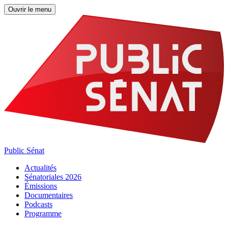
Ouvrir le menu
Public Sénat
Actualités
Sénatoriales 2026
Émissions
Documentaires
Podcasts
Programme