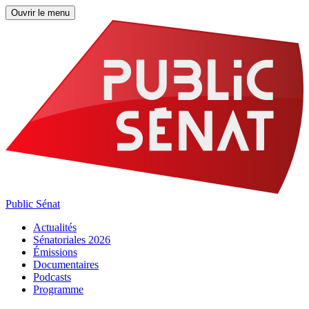
Ouvrir le menu
Public Sénat
Actualités
Sénatoriales 2026
Émissions
Documentaires
Podcasts
Programme