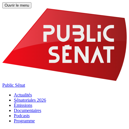
Ouvrir le menu
Public Sénat
Actualités
Sénatoriales 2026
Émissions
Documentaires
Podcasts
Programme