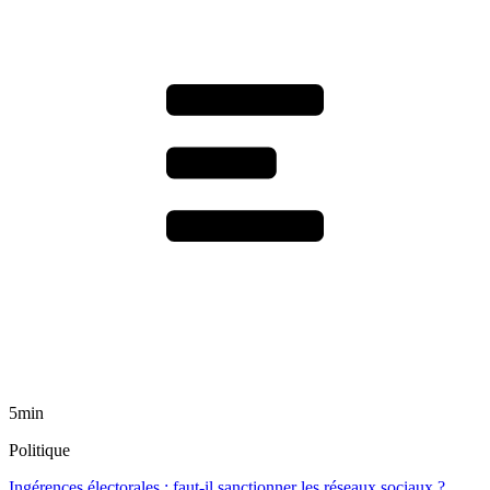
5min
Politique
Ingérences électorales : faut-il sanctionner les réseaux sociaux ?