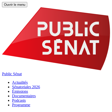
Ouvrir le menu
Public Sénat
Actualités
Sénatoriales 2026
Émissions
Documentaires
Podcasts
Programme