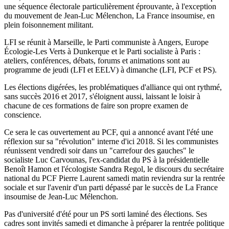
une séquence électorale particulièrement éprouvante, à l'exception
du mouvement de Jean-Luc Mélenchon, La France insoumise, en
plein foisonnement militant.
LFI se réunit à Marseille, le Parti communiste à Angers, Europe
Écologie-Les Verts à Dunkerque et le Parti socialiste à Paris :
ateliers, conférences, débats, forums et animations sont au
programme de jeudi (LFI et EELV) à dimanche (LFI, PCF et PS).
Les élections digérées, les problématiques d'alliance qui ont rythmé,
sans succès 2016 et 2017, s'éloignent aussi, laissant le loisir à
chacune de ces formations de faire son propre examen de
conscience.
Ce sera le cas ouvertement au PCF, qui a annoncé avant l'été une
réflexion sur sa "révolution" interne d'ici 2018. Si les communistes
réunissent vendredi soir dans un "carrefour des gauches" le
socialiste Luc Carvounas, l'ex-candidat du PS à la présidentielle
Benoît Hamon et l'écologiste Sandra Regol, le discours du secrétaire
national du PCF Pierre Laurent samedi matin reviendra sur la rentrée
sociale et sur l'avenir d'un parti dépassé par le succès de La France
insoumise de Jean-Luc Mélenchon.
Pas d'université d'été pour un PS sorti laminé des élections. Ses
cadres sont invités samedi et dimanche à préparer la rentrée politique