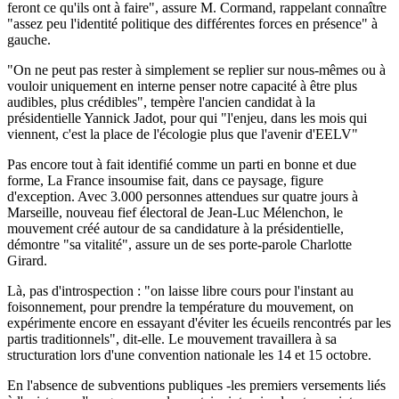
feront ce qu'ils ont à faire", assure M. Cormand, rappelant connaître
"assez peu l'identité politique des différentes forces en présence" à
gauche.
"On ne peut pas rester à simplement se replier sur nous-mêmes ou à
vouloir uniquement en interne penser notre capacité à être plus
audibles, plus crédibles", tempère l'ancien candidat à la
présidentielle Yannick Jadot, pour qui "l'enjeu, dans les mois qui
viennent, c'est la place de l'écologie plus que l'avenir d'EELV"
Pas encore tout à fait identifié comme un parti en bonne et due
forme, La France insoumise fait, dans ce paysage, figure
d'exception. Avec 3.000 personnes attendues sur quatre jours à
Marseille, nouveau fief électoral de Jean-Luc Mélenchon, le
mouvement créé autour de sa candidature à la présidentielle,
démontre "sa vitalité", assure un de ses porte-parole Charlotte
Girard.
Là, pas d'introspection : "on laisse libre cours pour l'instant au
foisonnement, pour prendre la température du mouvement, on
expérimente encore en essayant d'éviter les écueils rencontrés par les
partis traditionnels", dit-elle. Le mouvement travaillera à sa
structuration lors d'une convention nationale les 14 et 15 octobre.
En l'absence de subventions publiques -les premiers versements liés