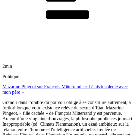
2min
Politique
Mazarine Pingeot sur François Mitterrand : « J'étais insolente avec
mon père »
Grandir dans l’ombre du pouvoir oblige à se construire autrement, a
fortiori lorsque votre existence relève du secret d’Etat. Mazarine
Pingeot, « fille cachée » de François Mitterrand y est parvenue.
Auteur d’une vingtaine d’ouvrages, la philosophe publie ces jours-ci
Inappropriable (ed. Climats Flammarion), un essai ambitieux sur la
relation entre l’homme et l'intelligence artificielle. Invitée de
Rebecca Fitoussi dans l’émission Un monde, un regard, elle revient