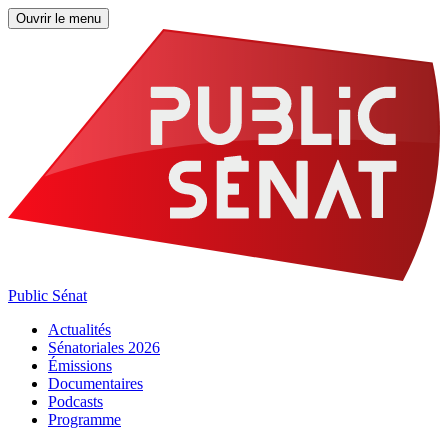
Ouvrir le menu
Public Sénat
Actualités
Sénatoriales 2026
Émissions
Documentaires
Podcasts
Programme