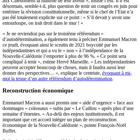
aux Calédoniens la maîtrise de leur avenir », insiste l’élu. Il n’est
désormais, semble-t-il, plus question de tenir un congrès en juin pour
entériner la révision constitutionnelle, même si le chef de l’Etat n’a
pas été totalement explicite sur ce point : « S’il devait y avoir une
entourloupe, on irait droit dans le mur ! »
« Je ne reviendrai pas sur le troisième référendum »
d’autodétermination, a également tenu à préciser Emmanuel Macron
ce jeudi, évoquant ainsi le scrutin de 2021 boycotté par les
indépendantistes et qui a vu le « non » à l’indépendance de la
Nouvelle-Calédonie l’emporter à plus de 96 %. « Ce point sera
compliqué à tenir », estime Hervé Marseille. « Les indépendantistes
peuvent accepter beaucoup de choses, mais il faudra aussi leur
donner des perspectives… », explique le centriste,
évoquant à mi-
mot la tenue d’un autre référendum d’autodétermination
.
Reconstruction économique
Emmanuel Macron a aussi promis une « aide d’urgence » face aux
dommages « colossaux » subis par « Le Caillou » après plus d’une
semaine d’émeutes. « Au-delà des enjeux institutionnels, il est
important que cet accord intègre un plan de reconstruction
économique de la Nouvelle-Calédonie », pointe François-Noël
Buffet.