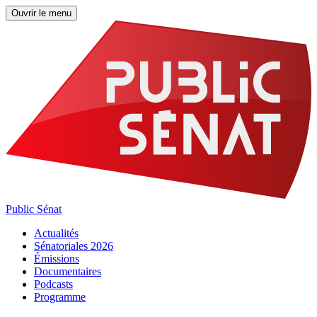
Ouvrir le menu
Public Sénat
Actualités
Sénatoriales 2026
Émissions
Documentaires
Podcasts
Programme