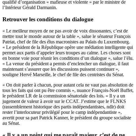
qualifié d’organisation « mafieuse et violente » par le ministre de
l’Intérieur Gérald Darmanin.
Retrouver les conditions du dialogue
« Le meilleur moyen de ne pas avoir de voix dissonantes, c’est de
mettre tout le monde autour de la table », salue le sénateur François
Patriat, chef de file des élus macronistes au Palais du Luxembourg.
« Le président de la République opère une médiation intelligente qui
permet aux partis d’appeler leurs troupes au calme. Les choses sont
en bonne voie pour réunir les conditions d’un dialogue », salue l’élu.
« La venue du président a permis d’enclencher un dialogue, il faut
maintenant s’assurer que les discussions puissent continuer »,
souligne Hervé Marseille, le chef de file des centristes du Sénat.
« On doit parler à chacun, pour autant cela ne vaut pas absolution de
tous les faits qui ont pu être commis », nuance François-Noël Buffet,
le président LR de la commission sénatoriale des lois. « Il y a un
jugement de valeur à avoir sur le CCAT. J’estime que le FLNKS
(rassemblement historique des partis indépendantistes, ndlr) doit
rester l’interlocuteur privilégié pour le camp indépendantiste »,
avertit pour sa part Patrick Kanner, le président du groupe socialiste
au Sénat.
« Il y a un point qui me paraît majeur, c’est de ne