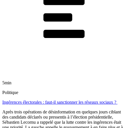
5min
Politique
Ingérences électorales : faut-il sanctionner les réseaux sociaux ?
Après trois opérations de désinformation en quelques jours ciblant
des candidats déclarés ou pressentis à l’élection présidentielle,
Sébastien Lecornu a rappelé que la lutte contre les ingérences était
une priorité. La gauche appelle le gouvernement à en faire plus et à