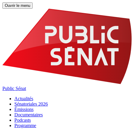
Ouvrir le menu
Public Sénat
Actualités
Sénatoriales 2026
Émissions
Documentaires
Podcasts
Programme