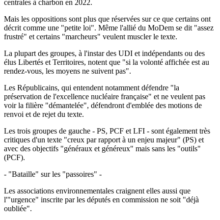
centrales à charbon en 2022.
Mais les oppositions sont plus que réservées sur ce que certains ont
décrit comme une "petite loi". Même l'allié du MoDem se dit "assez
frustré" et certains "marcheurs" veulent muscler le texte.
La plupart des groupes, à l'instar des UDI et indépendants ou des
élus Libertés et Territoires, notent que "si la volonté affichée est au
rendez-vous, les moyens ne suivent pas".
Les Républicains, qui entendent notamment défendre "la
préservation de l'excellence nucléaire française" et ne veulent pas
voir la filière "démantelée", défendront d'emblée des motions de
renvoi et de rejet du texte.
Les trois groupes de gauche - PS, PCF et LFI - sont également très
critiques d'un texte "creux par rapport à un enjeu majeur" (PS) et
avec des objectifs "généraux et généreux" mais sans les "outils"
(PCF).
- "Bataille" sur les "passoires" -
Les associations environnementales craignent elles aussi que
l'"urgence" inscrite par les députés en commission ne soit "déjà
oubliée".