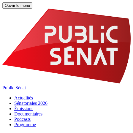
Ouvrir le menu
Public Sénat
Actualités
Sénatoriales 2026
Émissions
Documentaires
Podcasts
Programme