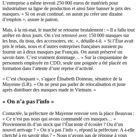
L’entreprise a même investi 250 000 euros de matériels pour
industrialiser sa ligne de production et ainsi faire baisser le prix des
masques. « Si on avait continué, on aurait pu créer une dizaine
d’emplois », assure le patron.
Mais, à la mi-mai, le marché se retourne brutalement : « Il a fallu tout
arrêter en deux jours. On s’est retrouvé avec 150 000 masques sur
les bras, du tissu, des accessoires, etc. », détaille-t-il. « Si l’État avait
pris le relais, nous et d’autres entreprises françaises auraient pu
fournir un à deux masques par Français. On aurait préservé un
savoir-faire. C’est vraiment dommage… » Sur la cinquantaine de
personnels employée en CDD, seule une poignée a été placée en
formation dans l’attente d’une reprise d’activité.
« C’est choquant », s’agace Élisabeth Doineau, sénatrice de la
Mayenne (LR). « On ne peut pas parler de relocalisation et juste
après distribuer des masques made in Vietnam. »
« On n’a pas l’info »
Contactée, la préfecture de Mayenne renvoie vers la place Beauvau :
« Ce n’est pas nous qui avons commandé ces masques… »
Proviennent-ils d’un stock que l’État tente d’écouler ? Ou d’un
nouvel arrivage ? « On n’a pas l’info », répond la préfecture. A-t-elle
cherché à en savoir plus ? « Nous n’avons pas de réponse à vous