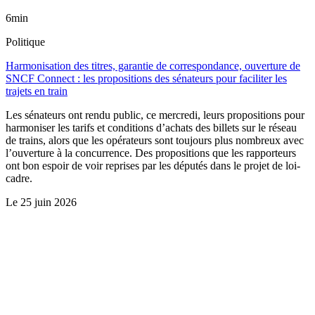
6min
Politique
Harmonisation des titres, garantie de correspondance, ouverture de
SNCF Connect : les propositions des sénateurs pour faciliter les
trajets en train
Les sénateurs ont rendu public, ce mercredi, leurs propositions pour
harmoniser les tarifs et conditions d’achats des billets sur le réseau
de trains, alors que les opérateurs sont toujours plus nombreux avec
l’ouverture à la concurrence. Des propositions que les rapporteurs
ont bon espoir de voir reprises par les députés dans le projet de loi-
cadre.
Le
25 juin 2026