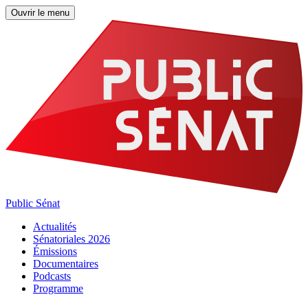
Ouvrir le menu
Public Sénat
Actualités
Sénatoriales 2026
Émissions
Documentaires
Podcasts
Programme