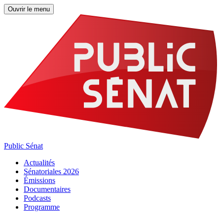
Ouvrir le menu
Public Sénat
Actualités
Sénatoriales 2026
Émissions
Documentaires
Podcasts
Programme