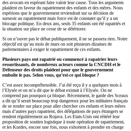
des avocats en espérant faire valoir leur cause. Tous les arguments
plaident en faveur du rapatriement des enfants et des mères. Nous
espérions que le gouvernement reviendrait sur sa décision de
surseoir au rapatriement mais force est de constater qu’il y a un
blocage politique. En deux ans, seuls 35 enfants ont été rapatriés et
la situation sur place ne cesse de se détériorer.
Si on n’ouvre pas le débat publiquement, il ne se passera rien. Notre
objectif est qu’au mois de mars on soit plusieurs dizaines de
parlementaires à exiger le rapatriement de ces enfants.
Plusieurs pays ont rapatrié ou commencé à rapatrier leurs
ressortissants, de nombreux acteurs comme la CNCDH et le
Défenseur des droits plaident pour que le gouvernement
emboîte le pas. Selon vous, qu’est-ce qui bloque ?
C’est assez incompréhensible. J’ai été reçu il y a quelques mois à
l’Elysée et on m’a dit que le débat existait à l’Elysée. On ne
comprend pas pourquoi ça bloque. Récemment, le garde des Sceaux
a dit qu’il serait beaucoup trop dangereux pour les militaires français
de se rendre sur place pour aller chercher ces enfants et leurs mères
mais d’autres pays rapatrient, des délégations de pays étrangers se
rendent régulièrement au Rojava. Les Etats-Unis ont réitéré leur
proposition de soutien logistique à toute opération de rapatriement,
et les Kurdes, encore une fois, nous exhortent à prendre en charge