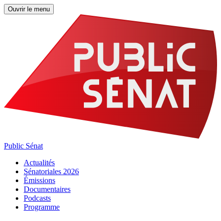
Ouvrir le menu
Public Sénat
Actualités
Sénatoriales 2026
Émissions
Documentaires
Podcasts
Programme