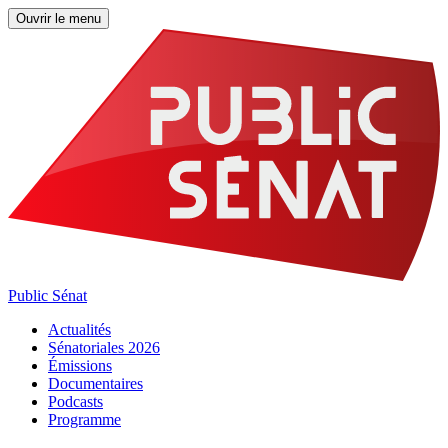
Ouvrir le menu
Public Sénat
Actualités
Sénatoriales 2026
Émissions
Documentaires
Podcasts
Programme