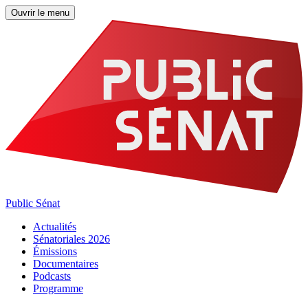
Ouvrir le menu
Public Sénat
Actualités
Sénatoriales 2026
Émissions
Documentaires
Podcasts
Programme