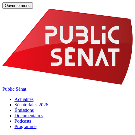
Ouvrir le menu
Public Sénat
Actualités
Sénatoriales 2026
Émissions
Documentaires
Podcasts
Programme