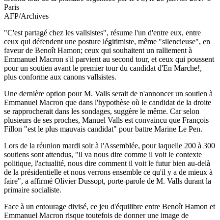
Paris
AFP/Archives
"C'est partagé chez les vallsistes", résume l'un d'entre eux, entre
ceux qui défendent une posture légitimiste, même "silencieuse", en
faveur de Benoît Hamon; ceux qui souhaitent un ralliement à
Emmanuel Macron s'il parvient au second tour, et ceux qui poussent
pour un soutien avant le premier tour du candidat d'En Marche!,
plus conforme aux canons vallsistes.
Une dernière option pour M. Valls serait de n'annoncer un soutien à
Emmanuel Macron que dans l'hypothèse où le candidat de la droite
se rapprocherait dans les sondages, suggère le même. Car selon
plusieurs de ses proches, Manuel Valls est convaincu que François
Fillon "est le plus mauvais candidat" pour battre Marine Le Pen.
Lors de la réunion mardi soir à l'Assemblée, pour laquelle 200 à 300
soutiens sont attendus, "il va nous dire comme il voit le contexte
politique, l'actualité, nous dire comment il voit le futur bien au-delà
de la présidentielle et nous verrons ensemble ce qu'il y a de mieux à
faire", a affirmé Olivier Dussopt, porte-parole de M. Valls durant la
primaire socialiste.
Face à un entourage divisé, ce jeu d'équilibre entre Benoît Hamon et
Emmanuel Macron risque toutefois de donner une image de