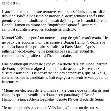
candidat PS.
L'ancien Premier ministre retrouve ses proches à huis clos mardi en
début de soirée à l'Assemblée nationale, deux semaines après une
première réunion similaire où il avait déjà fragilisé la candidature de
Benoît Hamon en disant son "inquiétude" quant à l'accord du
candidat socialiste avec les écologistes d'EELV.
Manuel Valls lui a porté un nouveau coup de griffe mardi matin. "Je
ne peux pas apporter mon parrainage à Benoît Hamon", déclare le
candidat battu de la primaire socialiste à Paris Match. Après le
ralliement écologiste, "je ne pourrais pas assumer autant de
contradictions", justifie-t-il à l'hebdomadaire.
Une position qui contraste avec celle à droite d'Alain Juppé, parrain
de François Fillon malgré d'importants désaccords. Et ce choix
suscité d'autant plus la consternation des hamonistes, que M. Valls,
comme les autres candidats, s'était engagé à soutenir le vainqueur de
la primaire.
"Même ses électeurs de la primaire (...) je pense que ce matin ils sont
choqués qu'il ne veuille pas donner son parrainage à Benoît
Hamon", a lancé Alexis Bachelay, député PS des Hauts-de-Seine.
"Je ne comprends pas ce que Valls fait", s'étonne un des rares