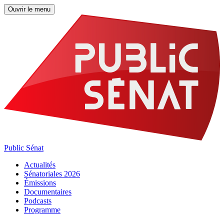
Ouvrir le menu
Public Sénat
Actualités
Sénatoriales 2026
Émissions
Documentaires
Podcasts
Programme