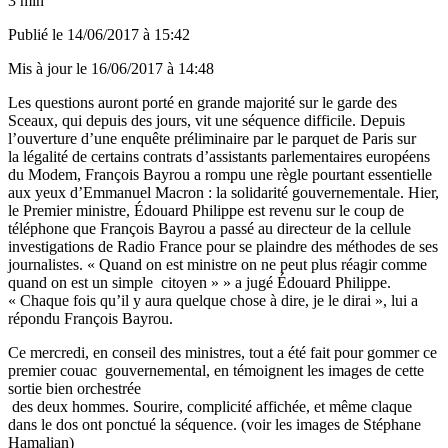
3 min
Publié le
14/06/2017 à 15:42
Mis à jour le
16/06/2017 à 14:48
Les questions auront porté en grande majorité sur le garde des
Sceaux, qui depuis des jours, vit une séquence difficile. Depuis
l’ouverture d’une enquête préliminaire par le parquet de Paris sur
la légalité de certains contrats d’assistants parlementaires européens
du Modem, François Bayrou a rompu une règle pourtant essentielle
aux yeux d’Emmanuel Macron : la solidarité gouvernementale. Hier,
le Premier ministre, Édouard Philippe est revenu sur le coup de
téléphone que François Bayrou a passé au directeur de la cellule
investigations de Radio France pour se plaindre des méthodes de ses
journalistes. « Quand on est ministre on ne peut plus réagir comme
quand on est un simple citoyen » » a jugé Édouard Philippe.
« Chaque fois qu’il y aura quelque chose à dire, je le dirai », lui a
répondu François Bayrou.
Ce mercredi, en conseil des ministres, tout a été fait pour gommer ce
premier couac gouvernemental, en témoignent les images de cette
sortie bien orchestrée
des deux hommes. Sourire, complicité affichée, et même claque
dans le dos ont ponctué la séquence. (voir les images de Stéphane
Hamalian)