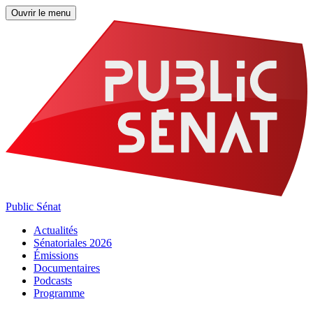
Ouvrir le menu
Public Sénat
Actualités
Sénatoriales 2026
Émissions
Documentaires
Podcasts
Programme