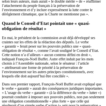
selon leurs auteurs, mais aurait « le double mérite » de « réaffirmer
l’attachement du peuple français à la préservation de
l’environnement et d’y inclure expressément la lutte contre le
dérèglement climatique, que la Charte ne mentionne pas ».
Quand le Conseil d’Etat pointait une « quasi-
obligation de résultat »
En mai
, le président de la commission avait déjà développé ses
craintes sur les effets de la rédaction des députés. Le verbe
« garantir » ferait peser sur les pouvoirs publics une « quasi-
obligation de résultat »,
comme l’avait souligné le Conseil d’Etat
.
Cette notion n’a d’ailleurs « aucun contenu défini en droit »,
indiquait François-Noël Buffet. Autre effet induit par les mots
choisis à l’Assemblée nationale, selon le sénateur : l’article
« attribuerait une forme de priorité à la préservation de
l’environnement sur les autres principes constitutionnels, avec
lesquels elle doit aujourd’hui être conciliée ».
Dans son premier rapport
, François-Noël Buffet avait expliqué que
le verbe « garantir » aurait des conséquences juridiques importantes.
« L’usage du verbe « garantir » (à la différence du verbe « lutter »)
pourrait conduire à imposer aux pouvoirs publics, non pas seulement
une obligation constitutionnelle « plus forte » que celle qui
résulterait d’un simple verbe d’action (« agir pour la préservation »,