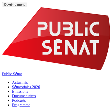
Ouvrir le menu
Public Sénat
Actualités
Sénatoriales 2026
Émissions
Documentaires
Podcasts
Programme