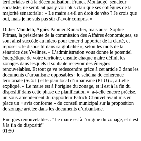
territoriales et à la décentralisation. Franck Montaugé, sénateur
socialiste, ne semblait pas y voir plus clair que ses collègues de la
majorité sénatoriale : « Le maire a-t-il un droit de véto ? Je crois que
oui, mais je ne suis pas sûr d’avoir compris. »
Didier Mandelli, Agnès Pannier-Runacher, mais aussi Sophie
Primas, la présidente de la commission des Affaires économiques, se
sont ainsi succédé au micro pour tenter d’apporter de la clarté, et
reposer « le dispositif dans sa globalité », selon les mots de la
sénatrice des Yvelines. « L’administration vous donne le potentiel
énergétique de votre territoire, ensuite chaque maire définit les
zonages dans lesquels il souhaite recevoir des énergies
renouvelables. Et tout ça va redescendre grâce à cet article 3 dans les
documents d’urbanisme opposables : le schéma de cohérence
territoriale (SCoT) et le plan local d’urbanisme (PLU) », a-t-elle
expliqué. « Le maire est à l’origine du zonage, et il est à la fin du
dispositif dans cette phase de planification », a-t-elle encore précisé,
un
sous-amendement du rapporteur Patrick Chauvet
ayant mis en
place un « avis conforme » du conseil municipal sur la proposition
de zonage arrêtée dans les documents d’urbanisme.
Energies renouvelables : "Le maire est à l’origine du zonage, et il est
à la fin du dispositif"
01:50