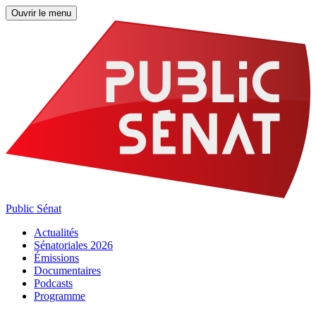
Ouvrir le menu
Public Sénat
Actualités
Sénatoriales 2026
Émissions
Documentaires
Podcasts
Programme