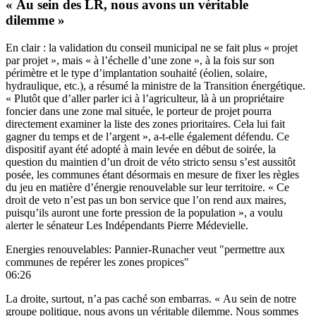
« Au sein des LR, nous avons un véritable
dilemme »
En clair : la validation du conseil municipal ne se fait plus « projet
par projet », mais « à l’échelle d’une zone », à la fois sur son
périmètre et le type d’implantation souhaité (éolien, solaire,
hydraulique, etc.), a résumé la ministre de la Transition énergétique.
« Plutôt que d’aller parler ici à l’agriculteur, là à un propriétaire
foncier dans une zone mal située, le porteur de projet pourra
directement examiner la liste des zones prioritaires. Cela lui fait
gagner du temps et de l’argent », a-t-elle également défendu. Ce
dispositif ayant été adopté à main levée en début de soirée, la
question du maintien d’un droit de véto stricto sensu s’est aussitôt
posée, les communes étant désormais en mesure de fixer les règles
du jeu en matière d’énergie renouvelable sur leur territoire. « Ce
droit de veto n’est pas un bon service que l’on rend aux maires,
puisqu’ils auront une forte pression de la population », a voulu
alerter le sénateur Les Indépendants Pierre Médevielle.
Energies renouvelables: Pannier-Runacher veut "permettre aux
communes de repérer les zones propices"
06:26
La droite, surtout, n’a pas caché son embarras. « Au sein de notre
groupe politique, nous avons un véritable dilemme. Nous sommes