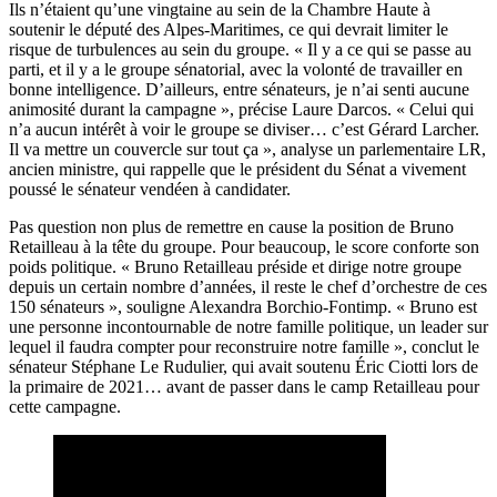
Ils n’étaient qu’une vingtaine au sein de la Chambre Haute à
soutenir le député des Alpes-Maritimes, ce qui devrait limiter le
risque de turbulences au sein du groupe. « Il y a ce qui se passe au
parti, et il y a le groupe sénatorial, avec la volonté de travailler en
bonne intelligence. D’ailleurs, entre sénateurs, je n’ai senti aucune
animosité durant la campagne », précise Laure Darcos. « Celui qui
n’a aucun intérêt à voir le groupe se diviser… c’est Gérard Larcher.
Il va mettre un couvercle sur tout ça », analyse un parlementaire LR,
ancien ministre, qui rappelle que le président du Sénat a vivement
poussé le sénateur vendéen à candidater.
Pas question non plus de remettre en cause la position de Bruno
Retailleau à la tête du groupe. Pour beaucoup, le score conforte son
poids politique. « Bruno Retailleau préside et dirige notre groupe
depuis un certain nombre d’années, il reste le chef d’orchestre de ces
150 sénateurs », souligne Alexandra Borchio-Fontimp. « Bruno est
une personne incontournable de notre famille politique, un leader sur
lequel il faudra compter pour reconstruire notre famille », conclut le
sénateur Stéphane Le Rudulier, qui avait soutenu Éric Ciotti lors de
la primaire de 2021… avant de passer dans le camp Retailleau pour
cette campagne.