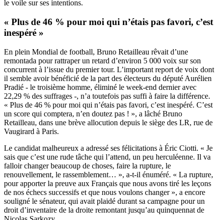
le voile sur ses intentions.
« Plus de 46 % pour moi qui n’étais pas favori, c’est
inespéré »
En plein Mondial de football, Bruno Retailleau rêvait d’une
remontada pour rattraper un retard d’environ 5 000 voix sur son
concurrent à l’issue du premier tour. L’important report de voix dont
il semble avoir bénéficié de la part des électeurs du député Aurélien
Pradié - le troisième homme, éliminé le week-end dernier avec
22,29 % des suffrages -, n’a toutefois pas suffi à faire la différence.
« Plus de 46 % pour moi qui n’étais pas favori, c’est inespéré. C’est
un score qui comptera, n’en doutez pas ! », a lâché Bruno
Retailleau, dans une brève allocution depuis le siège des LR, rue de
Vaugirard à Paris.
Le candidat malheureux a adressé ses félicitations à Éric Ciotti. « Je
sais que c’est une rude tâche qui l’attend, un peu herculéenne. Il va
falloir changer beaucoup de choses, faire la rupture, le
renouvellement, le rassemblement… », a-t-il énuméré. « La rupture,
pour apporter la preuve aux Français que nous avons tiré les leçons
de nos échecs successifs et que nous voulons changer », a encore
souligné le sénateur, qui avait plaidé durant sa campagne pour un
droit d’inventaire de la droite remontant jusqu’au quinquennat de
Nicolas Sarkozy.