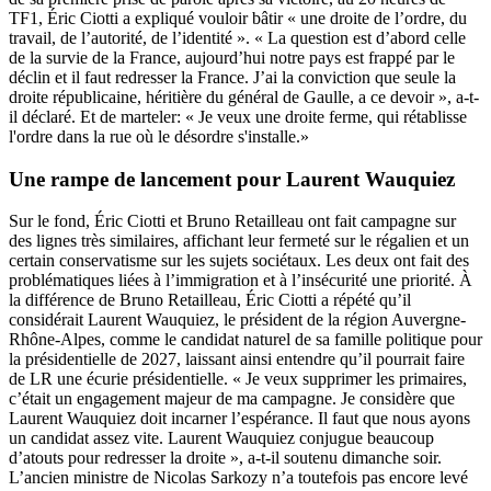
TF1
, Éric Ciotti a expliqué vouloir bâtir « une droite de l’ordre, du
travail, de l’autorité, de l’identité ». « La question est d’abord celle
de la survie de la France, aujourd’hui notre pays est frappé par le
déclin et il faut redresser la France. J’ai la conviction que seule la
droite républicaine, héritière du général de Gaulle, a ce devoir », a-t-
il déclaré. Et de marteler: «
Je veux une droite ferme, qui rétablisse
l'ordre dans la rue où le désordre s'installe.
»
Une rampe de lancement pour Laurent Wauquiez
Sur le fond, Éric Ciotti et Bruno Retailleau ont fait campagne sur
des lignes très similaires, affichant leur fermeté sur le régalien et un
certain conservatisme sur les sujets sociétaux. Les deux ont fait des
problématiques liées à l’immigration et à l’insécurité une priorité. À
la différence de Bruno Retailleau, Éric Ciotti a répété qu’il
considérait Laurent Wauquiez, le président de la région Auvergne-
Rhône-Alpes, comme le candidat naturel de sa famille politique pour
la présidentielle de 2027, laissant ainsi entendre qu’il pourrait faire
de LR une écurie présidentielle. « Je veux supprimer les primaires,
c’était un engagement majeur de ma campagne. Je considère que
Laurent Wauquiez doit incarner l’espérance. Il faut que nous ayons
un candidat assez vite. Laurent Wauquiez conjugue beaucoup
d’atouts pour redresser la droite », a-t-il soutenu dimanche soir.
L’ancien ministre de Nicolas Sarkozy n’a toutefois pas encore levé