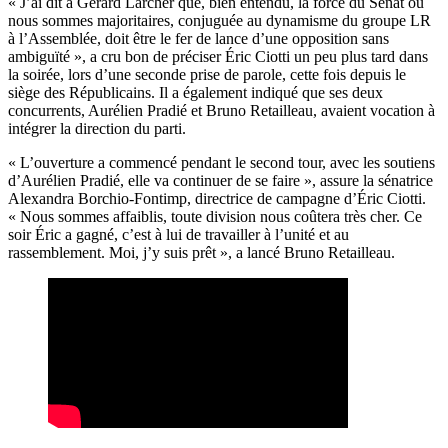
« J’ai dit à Gérard Larcher que, bien entendu, la force du Sénat où
nous sommes majoritaires, conjuguée au dynamisme du groupe LR
à l’Assemblée, doit être le fer de lance d’une opposition sans
ambiguïté », a cru bon de préciser Éric Ciotti un peu plus tard dans
la soirée, lors d’une seconde prise de parole, cette fois depuis le
siège des Républicains. Il a également indiqué que ses deux
concurrents, Aurélien Pradié et Bruno Retailleau, avaient vocation à
intégrer la direction du parti.
« L’ouverture a commencé pendant le second tour, avec les soutiens
d’Aurélien Pradié, elle va continuer de se faire », assure la sénatrice
Alexandra Borchio-Fontimp, directrice de campagne d’Éric Ciotti.
« Nous sommes affaiblis, toute division nous coûtera très cher. Ce
soir Éric a gagné, c’est à lui de travailler à l’unité et au
rassemblement. Moi, j’y suis prêt », a lancé Bruno Retailleau.