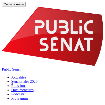
Ouvrir le menu
Public Sénat
Actualités
Sénatoriales 2026
Émissions
Documentaires
Podcasts
Programme