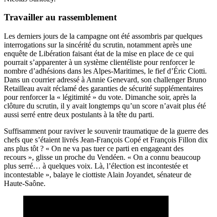
Travailler au rassemblement
Les derniers jours de la campagne
ont été assombris par quelques
interrogations sur la sincérité du scrutin
, notamment après une
enquête de Libération faisant état de la mise en place de ce qui
pourrait s’apparenter à un système clientéliste pour renforcer le
nombre d’adhésions dans les Alpes-Maritimes, le fief d’Éric Ciotti.
Dans un courrier adressé à Annie Genevard, son challenger Bruno
Retailleau avait réclamé des garanties de sécurité supplémentaires
pour renforcer la « légitimité » du vote. Dimanche soir, après la
clôture du scrutin, il y avait longtemps qu’un score n’avait plus été
aussi serré entre deux postulants à la tête du parti.
Suffisamment pour raviver le souvenir traumatique de la guerre des
chefs que s’étaient livrés Jean-François Copé et François Fillon dix
ans plus tôt ? « On ne va pas tuer ce parti en engageant des
recours », glisse un proche du Vendéen. « On a connu beaucoup
plus serré… à quelques voix. Là, l’élection est incontestée et
incontestable », balaye le ciottiste Alain Joyandet, sénateur de
Haute-Saône.