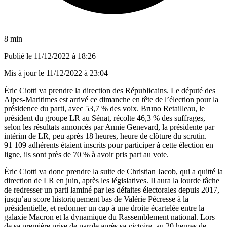
8 min
Publié le
11/12/2022 à 18:26
Mis à jour le
11/12/2022 à 23:04
Éric Ciotti va prendre la direction des Républicains. Le député des
Alpes-Maritimes est arrivé ce dimanche en tête de l’élection pour la
présidence du parti, avec 53,7 % des voix. Bruno Retailleau, le
président du groupe LR au Sénat, récolte 46,3 % des suffrages,
selon les résultats annoncés par Annie Genevard, la présidente par
intérim de LR, peu après 18 heures, heure de clôture du scrutin.
91 109 adhérents étaient inscrits pour participer à cette élection en
ligne, ils sont près de 70 % à avoir pris part au vote.
Éric Ciotti va donc prendre la suite de Christian Jacob, qui a quitté la
direction de LR en juin, après les législatives. Il aura la lourde tâche
de redresser un parti laminé par les défaites électorales depuis 2017,
jusqu’au score historiquement bas de Valérie Pécresse à la
présidentielle, et redonner un cap à une droite écartelée entre la
galaxie Macron et la dynamique du Rassemblement national. Lors
de sa première prise de parole après sa victoire, au 20 heures de