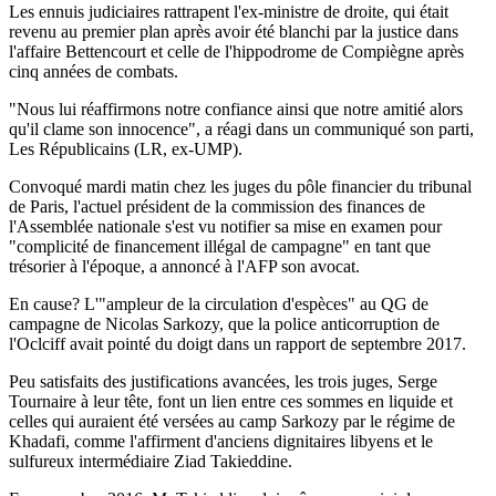
Les ennuis judiciaires rattrapent l'ex-ministre de droite, qui était
revenu au premier plan après avoir été blanchi par la justice dans
l'affaire Bettencourt et celle de l'hippodrome de Compiègne après
cinq années de combats.
"Nous lui réaffirmons notre confiance ainsi que notre amitié alors
qu'il clame son innocence", a réagi dans un communiqué son parti,
Les Républicains (LR, ex-UMP).
Convoqué mardi matin chez les juges du pôle financier du tribunal
de Paris, l'actuel président de la commission des finances de
l'Assemblée nationale s'est vu notifier sa mise en examen pour
"complicité de financement illégal de campagne" en tant que
trésorier à l'époque, a annoncé à l'AFP son avocat.
En cause? L'"ampleur de la circulation d'espèces" au QG de
campagne de Nicolas Sarkozy, que la police anticorruption de
l'Oclciff avait pointé du doigt dans un rapport de septembre 2017.
Peu satisfaits des justifications avancées, les trois juges, Serge
Tournaire à leur tête, font un lien entre ces sommes en liquide et
celles qui auraient été versées au camp Sarkozy par le régime de
Khadafi, comme l'affirment d'anciens dignitaires libyens et le
sulfureux intermédiaire Ziad Takieddine.