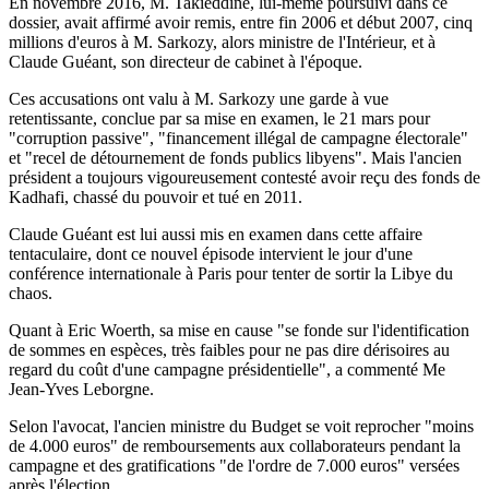
En novembre 2016, M. Takieddine, lui-même poursuivi dans ce
dossier, avait affirmé avoir remis, entre fin 2006 et début 2007, cinq
millions d'euros à M. Sarkozy, alors ministre de l'Intérieur, et à
Claude Guéant, son directeur de cabinet à l'époque.
Ces accusations ont valu à M. Sarkozy une garde à vue
retentissante, conclue par sa mise en examen, le 21 mars pour
"corruption passive", "financement illégal de campagne électorale"
et "recel de détournement de fonds publics libyens". Mais l'ancien
président a toujours vigoureusement contesté avoir reçu des fonds de
Kadhafi, chassé du pouvoir et tué en 2011.
Claude Guéant est lui aussi mis en examen dans cette affaire
tentaculaire, dont ce nouvel épisode intervient le jour d'une
conférence internationale à Paris pour tenter de sortir la Libye du
chaos.
Quant à Eric Woerth, sa mise en cause "se fonde sur l'identification
de sommes en espèces, très faibles pour ne pas dire dérisoires au
regard du coût d'une campagne présidentielle", a commenté Me
Jean-Yves Leborgne.
Selon l'avocat, l'ancien ministre du Budget se voit reprocher "moins
de 4.000 euros" de remboursements aux collaborateurs pendant la
campagne et des gratifications "de l'ordre de 7.000 euros" versées
après l'élection.