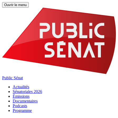
Ouvrir le menu
Public Sénat
Actualités
Sénatoriales 2026
Émissions
Documentaires
Podcasts
Programme