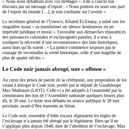
« Nous nous débattons avec ces héritages ». Elle a conclu son
discours par un message d’espoir : « Nous portons en nous une part
de l’espoir du monde […], je suis confiante sur l’avenir »
Le secrétaire général de l’Unesco, Khaled El-Enany, a salué une loi
singulière ayant « su transformer un silence douloureux en un
impératif juridique et moral ». Favorable aux démarches réparatrices
des puissances coloniales et esclavagistes passées, il a tenu à
souligner la nécessité d’une reconnaissance des faits historiques,
aussi durs qu’ils soient : « La justice commence toujours par le
courage de reconnaître la vérité historique, celle d’une tragédie de
plus de quatre siècles ».
Le Code noir jamais abrogé, une « offense »
Au cœur des prises de parole de la cérémonie, une proposition de loi
visant à abroger le Code noir, portée par le député de Guadeloupe
Max Mathiasin (LIOT). Celle-ci a été adoptée à l’unanimité par la
commission des lois de l’Assemblée nationale quelques heures plus
tôt, le 20 mai. Le texte sera débattu en séance publique le 28 mai
prochain, avant d’être transmis au Sénat.
Le Code noir, ensemble d’édits royaux régissaient les règles de
l’esclavage n’a jamais été abrogé par le législateur. Bien qu’il ne
s’applique plus depuis 1848, date de l’abolition de l’esclavage, Max