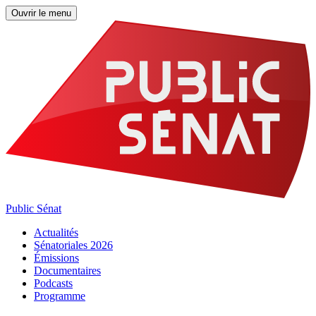
Ouvrir le menu
Public Sénat
Actualités
Sénatoriales 2026
Émissions
Documentaires
Podcasts
Programme