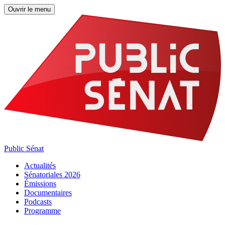
Ouvrir le menu
Public Sénat
Actualités
Sénatoriales 2026
Émissions
Documentaires
Podcasts
Programme