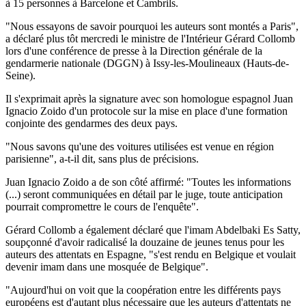
à 15 personnes à Barcelone et Cambrils.
"Nous essayons de savoir pourquoi les auteurs sont montés a Paris",
a déclaré plus tôt mercredi le ministre de l'Intérieur Gérard Collomb
lors d'une conférence de presse à la Direction générale de la
gendarmerie nationale (DGGN) à Issy-les-Moulineaux (Hauts-de-
Seine).
Il s'exprimait après la signature avec son homologue espagnol Juan
Ignacio Zoido d'un protocole sur la mise en place d'une formation
conjointe des gendarmes des deux pays.
"Nous savons qu'une des voitures utilisées est venue en région
parisienne", a-t-il dit, sans plus de précisions.
Juan Ignacio Zoido a de son côté affirmé: "Toutes les informations
(...) seront communiquées en détail par le juge, toute anticipation
pourrait compromettre le cours de l'enquête".
Gérard Collomb a également déclaré que l'imam Abdelbaki Es Satty,
soupçonné d'avoir radicalisé la douzaine de jeunes tenus pour les
auteurs des attentats en Espagne, "s'est rendu en Belgique et voulait
devenir imam dans une mosquée de Belgique".
"Aujourd'hui on voit que la coopération entre les différents pays
européens est d'autant plus nécessaire que les auteurs d'attentats ne