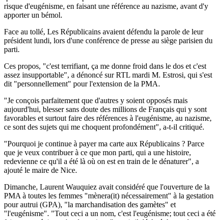
risque d'eugénisme, en faisant une référence au nazisme, avant d'y
apporter un bémol.
Face au tollé, Les Républicains avaient défendu la parole de leur
président lundi, lors d'une conférence de presse au siège parisien du
parti.
Ces propos, "c'est terrifiant, ça me donne froid dans le dos et c'est
assez insupportable", a dénoncé sur RTL mardi M. Estrosi, qui s'est
dit "personnellement" pour l'extension de la PMA.
"Je conçois parfaitement que d'autres y soient opposés mais
aujourd'hui, blesser sans doute des millions de Français qui y sont
favorables et surtout faire des références à l'eugénisme, au nazisme,
ce sont des sujets qui me choquent profondément", a-t-il critiqué.
"Pourquoi je continue à payer ma carte aux Républicains ? Parce
que je veux contribuer à ce que mon parti, qui a une histoire,
redevienne ce qu'il a été là où on est en train de le dénaturer", a
ajouté le maire de Nice.
Dimanche, Laurent Wauquiez avait considéré que l'ouverture de la
PMA à toutes les femmes "mènera(it) nécessairement" à la gestation
pour autrui (GPA), "la marchandisation des gamètes" et
"l'eugénisme". "Tout ceci a un nom, c'est l'eugénisme; tout ceci a été