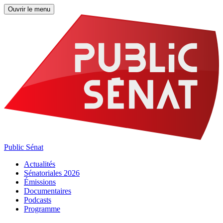
Ouvrir le menu
Public Sénat
Actualités
Sénatoriales 2026
Émissions
Documentaires
Podcasts
Programme