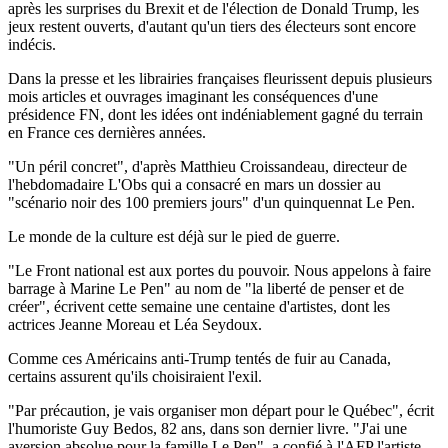
après les surprises du Brexit et de l'élection de Donald Trump, les
jeux restent ouverts, d'autant qu'un tiers des électeurs sont encore
indécis.
Dans la presse et les librairies françaises fleurissent depuis plusieurs
mois articles et ouvrages imaginant les conséquences d'une
présidence FN, dont les idées ont indéniablement gagné du terrain
en France ces dernières années.
"Un péril concret", d'après Matthieu Croissandeau, directeur de
l'hebdomadaire L'Obs qui a consacré en mars un dossier au
"scénario noir des 100 premiers jours" d'un quinquennat Le Pen.
Le monde de la culture est déjà sur le pied de guerre.
"Le Front national est aux portes du pouvoir. Nous appelons à faire
barrage à Marine Le Pen" au nom de "la liberté de penser et de
créer", écrivent cette semaine une centaine d'artistes, dont les
actrices Jeanne Moreau et Léa Seydoux.
Comme ces Américains anti-Trump tentés de fuir au Canada,
certains assurent qu'ils choisiraient l'exil.
"Par précaution, je vais organiser mon départ pour le Québec", écrit
l'humoriste Guy Bedos, 82 ans, dans son dernier livre. "J'ai une
aversion absolue pour la famille Le Pen", a confié à l'AFP l'artiste