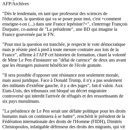
AFP/Archives
"Dès le lendemain, en tant que professeur des sciences de
l'éducation, la question qui va se poser pour moi, c'est +comment
enseigne-t-on (...) dans une France lepéniste?+", s'interroge François
Durpaire, co-auteur de "La présidente", une BD qui imagine la
France gouvernée par le FN.
"Pour moi la question est tranchée, je respecte le vote démocratique
mais je résiste pied à pied à toute mesure contraire aux lois de la
France", affirme à l'AFP cet historien de formation, citant la volonté
de Mme Le Pen d'instaurer un "délai de carence" de deux ans avant
que les étrangers puissent bénéficier de l'école gratuite.
"Il sera possible d'opposer une résistance non seulement morale,
mais aussi juridique. Face à Donald Trump, il n'y a pas seulement
des militants d'extrême gauche, il y a des juges", fait-il valoir. Aux
Etats-Unis, des tribunaux ont bloqué un décret migratoire
controversé qui interdit l'arrivée de réfugiés et des ressortissants de
six pays musulmans.
"La présidence de Le Pen serait une défaite politique pour les droits
humains mais on continuera à se battre", renchérit le président de la
Fédération internationale des droits de l'Homme (FIDH), Dimitris
Christopoulos, infatigable défenseur des droits des migrants, qui vit