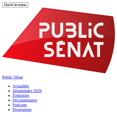
Ouvrir le menu
Public Sénat
Actualités
Sénatoriales 2026
Émissions
Documentaires
Podcasts
Programme