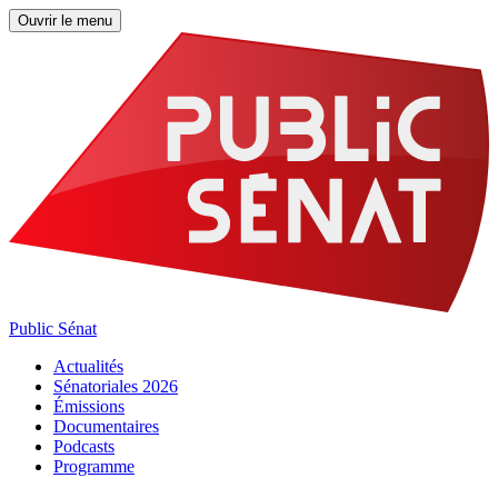
Ouvrir le menu
Public Sénat
Actualités
Sénatoriales 2026
Émissions
Documentaires
Podcasts
Programme