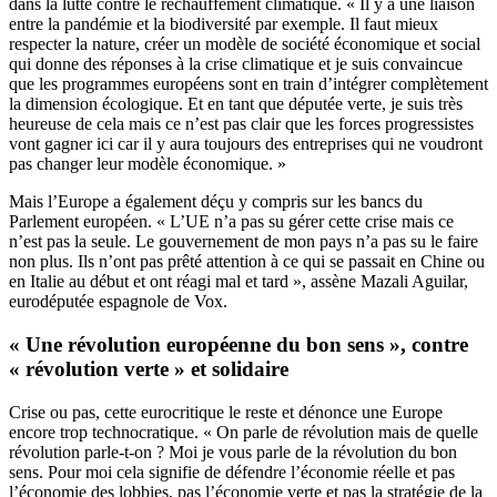
dans la lutte contre le réchauffement climatique. « Il y a une liaison
entre la pandémie et la biodiversité par exemple. Il faut mieux
respecter la nature, créer un modèle de société économique et social
qui donne des réponses à la crise climatique et je suis convaincue
que les programmes européens sont en train d’intégrer complètement
la dimension écologique. Et en tant que députée verte, je suis très
heureuse de cela mais ce n’est pas clair que les forces progressistes
vont gagner ici car il y aura toujours des entreprises qui ne voudront
pas changer leur modèle économique. »
Mais l’Europe a également déçu y compris sur les bancs du
Parlement européen. « L’UE n’a pas su gérer cette crise mais ce
n’est pas la seule. Le gouvernement de mon pays n’a pas su le faire
non plus. Ils n’ont pas prêté attention à ce qui se passait en Chine ou
en Italie au début et ont réagi mal et tard », assène Mazali Aguilar,
eurodéputée espagnole de Vox.
« Une révolution européenne du bon sens », contre
« révolution verte » et solidaire
Crise ou pas, cette eurocritique le reste et dénonce une Europe
encore trop technocratique. « On parle de révolution mais de quelle
révolution parle-t-on ? Moi je vous parle de la révolution du bon
sens. Pour moi cela signifie de défendre l’économie réelle et pas
l’économie des lobbies, pas l’économie verte et pas la stratégie de la