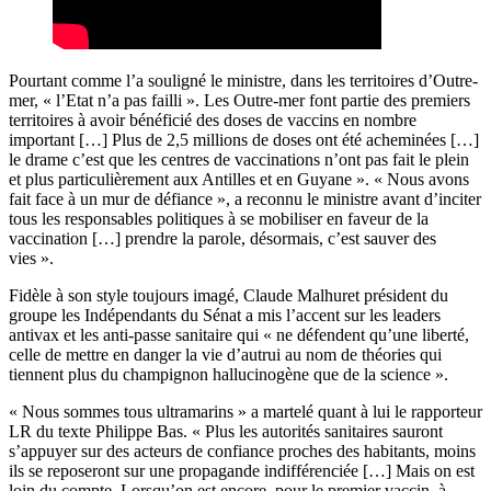
Pourtant comme l’a souligné le ministre, dans les territoires d’Outre-
mer, « l’Etat n’a pas failli ». Les Outre-mer font partie des premiers
territoires à avoir bénéficié des doses de vaccins en nombre
important […] Plus de 2,5 millions de doses ont été acheminées […]
le drame c’est que les centres de vaccinations n’ont pas fait le plein
et plus particulièrement aux Antilles et en Guyane ». « Nous avons
fait face à un mur de défiance », a reconnu le ministre avant d’inciter
tous les responsables politiques à se mobiliser en faveur de la
vaccination […] prendre la parole, désormais, c’est sauver des
vies ».
Fidèle à son style toujours imagé, Claude Malhuret président du
groupe les Indépendants du Sénat a mis l’accent sur les leaders
antivax et les anti-passe sanitaire qui « ne défendent qu’une liberté,
celle de mettre en danger la vie d’autrui au nom de théories qui
tiennent plus du champignon hallucinogène que de la science ».
« Nous sommes tous ultramarins » a martelé quant à lui le rapporteur
LR du texte Philippe Bas. « Plus les autorités sanitaires sauront
s’appuyer sur des acteurs de confiance proches des habitants, moins
ils se reposeront sur une propagande indifférenciée […] Mais on est
loin du compte. Lorsqu’on est encore, pour le premier vaccin, à