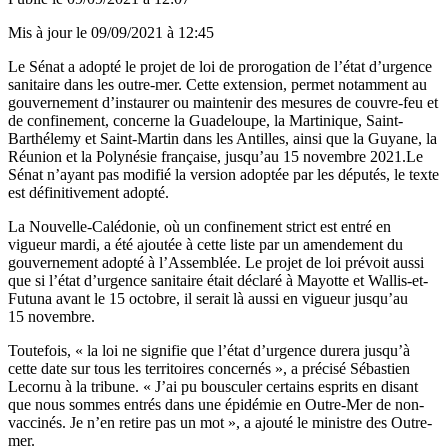
Mis à jour le
09/09/2021 à 12:45
Le Sénat a adopté le projet de loi de prorogation de l’état d’urgence
sanitaire dans les outre-mer. Cette extension, permet notamment au
gouvernement d’instaurer ou maintenir des mesures de couvre-feu et
de confinement, concerne la Guadeloupe, la Martinique, Saint-
Barthélemy et Saint-Martin dans les Antilles, ainsi que la Guyane, la
Réunion et la Polynésie française, jusqu’au 15 novembre 2021.Le
Sénat n’ayant pas modifié la version adoptée par les députés, l
e texte
est définitivement adopté.
La Nouvelle-Calédonie, où un confinement strict est entré en
vigueur mardi, a été ajoutée à cette liste par un amendement du
gouvernement adopté à l’Assemblée. Le projet de loi prévoit aussi
que si l’état d’urgence sanitaire était déclaré à Mayotte et Wallis-et-
Futuna avant le 15 octobre, il serait là aussi en vigueur jusqu’au
15 novembre.
Toutefois, « la loi ne signifie que l’état d’urgence durera jusqu’à
cette date sur tous les territoires concernés », a précisé Sébastien
Lecornu à la tribune. « J’ai pu bousculer certains esprits en disant
que nous sommes entrés dans une épidémie en Outre-Mer de non-
vaccinés. Je n’en retire pas un mot », a ajouté le ministre des Outre-
mer.