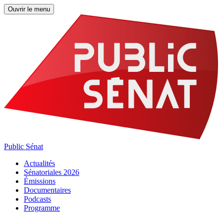
Ouvrir le menu
Public Sénat
Actualités
Sénatoriales 2026
Émissions
Documentaires
Podcasts
Programme