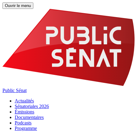
Ouvrir le menu
Public Sénat
Actualités
Sénatoriales 2026
Émissions
Documentaires
Podcasts
Programme