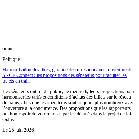
6min
Politique
Harmonisation des titres, garantie de correspondance, ouverture de
SNCF Connect : les propositions des sénateurs pour faciliter les
trajets en train
Les sénateurs ont rendu public, ce mercredi, leurs propositions pour
harmoniser les tarifs et conditions d’achats des billets sur le réseau
de trains, alors que les opérateurs sont toujours plus nombreux avec
l’ouverture à la concurrence. Des propositions que les rapporteurs
ont bon espoir de voir reprises par les députés dans le projet de loi-
cadre.
Le
25 juin 2026